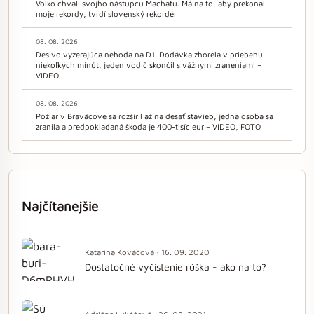
Volko chváli svojho nástupcu Machatu. Má na to, aby prekonal
moje rekordy, tvrdí slovenský rekordér
08. 08. 2026
Desivo vyzerajúca nehoda na D1. Dodávka zhorela v priebehu
niekoľkých minút, jeden vodič skončil s vážnymi zraneniami –
VIDEO
08. 08. 2026
Požiar v Braväcove sa rozšíril až na desať stavieb, jedna osoba sa
zranila a predpokladaná škoda je 400-tisíc eur – VIDEO, FOTO
Najčítanejšie
Katarína Kováčová · 16. 09. 2020
Dostatočné vyčistenie rúška - ako na to?