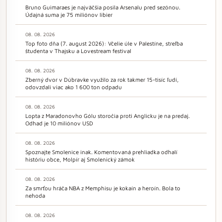
Bruno Guimaraes je najväčšia posila Arsenalu pred sezónou.
Údajná suma je 75 miliónov libier
08. 08. 2026
Top foto dňa (7. august 2026): Včelie úle v Palestíne, streľba
študenta v Thajsku a Lovestream festival
08. 08. 2026
Zberný dvor v Dúbravke využilo za rok takmer 15-tisíc ľudí,
odovzdali viac ako 1 600 ton odpadu
08. 08. 2026
Lopta z Maradonovho Gólu storočia proti Anglicku je na predaj.
Odhad je 10 miliónov USD
08. 08. 2026
Spoznajte Smolenice inak. Komentovaná prehliadka odhalí
históriu obce, Molpír aj Smolenický zámok
08. 08. 2026
Za smrťou hráča NBA z Memphisu je kokaín a heroín. Bola to
nehoda
08. 08. 2026