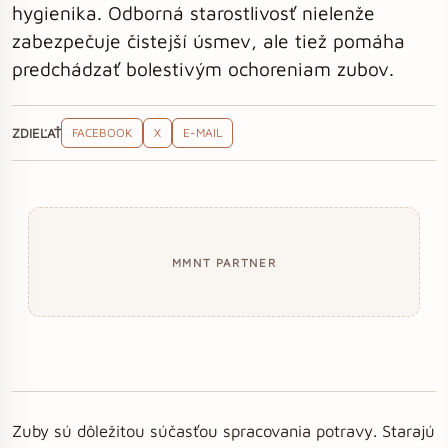
hygienika. Odborná starostlivosť nielenže
zabezpečuje čistejší úsmev, ale tiež pomáha
predchádzať bolestivým ochoreniam zubov.
ZDIEĽAŤ
FACEBOOK
X
E-MAIL
MMNT PARTNER
Zuby sú dôležitou súčasťou spracovania potravy. Starajú