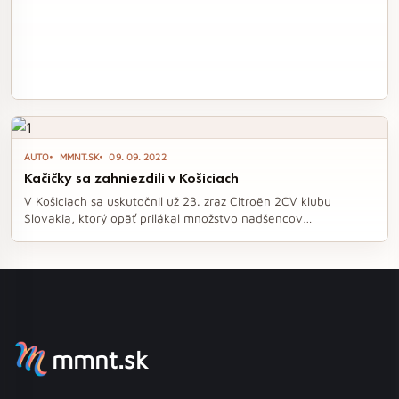
AUTO
MMNT.SK
09. 09. 2022
Kačičky sa zahniezdili v Košiciach
V Košiciach sa uskutočnil už 23. zraz Citroën 2CV klubu
Slovakia, ktorý opäť prilákal množstvo nadšencov
pestrofarebných "kačičiek". Tieto ikonické vozidlá, známe
svojou hravosťou a pohodlnou jazdou, sa nielenže predviedli
na Hlavnej ulici, ale aj na návšteve leteckého múzea, čím
potešili nielen deti, ale aj nostalgických dospelých. Zraz opäť
potvrdil, že Citroën 2CV ostáva nezabudnuteľnou súčasťou
automobilovej histórie.
mmnt.sk