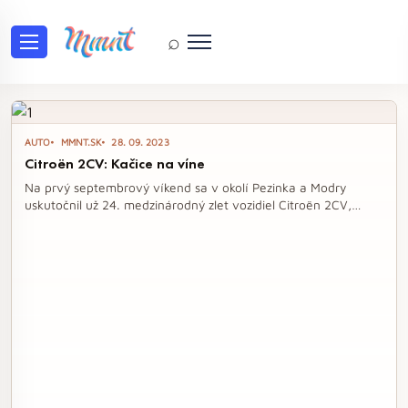
⌕
Tag: zraz
AUTO
MMNT.SK
28. 09. 2023
Citroën 2CV: Kačice na víne
Na prvý septembrový víkend sa v okolí Pezinka a Modry
uskutočnil už 24. medzinárodný zlet vozidiel Citroën 2CV,
známych aj ako "kačice". Tento ročník privítal 26 starostlivo
udržiavaných veteránov, ktoré si nielen majitelia, ale aj
okoloidúci návštevníci mohli vychutnať počas jazdy po
malebných vinárskych oblastiach a zaujímavých zastávkach.
Okrem nostalgie z automobilovej histórie sa účastníci zrazu
oboznámili aj s modernými modelmi značky Citroën a
ochutnali kvalitné vína v miestnych vinárstvach.