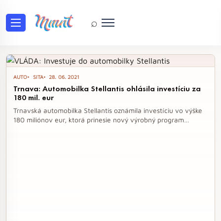
⌕
Tag: trnava
AUTO
SITA
28. 06. 2021
Trnava: Automobilka Stellantis ohlásila investíciu za
180 mil. eur
Trnavská automobilka Stellantis oznámila investíciu vo výške
180 miliónov eur, ktorá prinesie nový výrobný program
zameraný na plne elektrické motorizácie. Transformácia
závodu sa začne už v lete, pričom výroba nových modelov je
naplánovaná na rok 2023. Vláda považuje automobilový
priemysel za kľúčové odvetvie a investícia potvrdzuje
pozitívny smer slovenského hospodárstva.