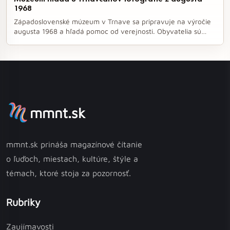
1968
Západoslovenské múzeum v Trnave sa pripravuje na výročie
augusta 1968 a hľadá pomoc od verejnosti. Obyvatelia sú
vyzvaní, aby zapožičali fotografie zo svojich rodinných
archívov, ktoré zachytávajú udalosti tej doby. Múzeum
sľubuje, že originály budú vrátené a pri každej použití
fotografie bude uvedené meno jej majiteľa.
mmnt.sk
mmnt.sk prináša magazínové čítanie
o ľuďoch, miestach, kultúre, štýle a
témach, ktoré stoja za pozornosť.
Rubriky
Zaujímavosti