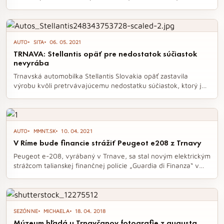
na jednej zmene. Zamestnanci budú mať prítomnosť na
pracovisku obmedzenú na minimum, pričom o obnovení
výroby sa dozvedia až v pondelok večer. Situácia s
dodávkami súčiastok sa pritom už niekoľko týždňov ukazuje
AUTO
SITA
06. 05. 2021
ako nestabilná.
TRNAVA: Stellantis opäť pre nedostatok súčiastok
nevyrába
Trnavská automobilka Stellantis Slovakia opäť zastavila
výrobu kvôli pretrvávajúcemu nedostatku súčiastok, ktorý je
dôsledkom COVID krízy u jedného z dodávateľov. Zatiaľ sa
rozhodnutie týka len rannej zmeny, pričom zamestnanci budú
čoskoro informovaní o ďalších zmenách. Napriek vysokému
dopytu po vozidlách z Trnavy ostáva situácia s dodávkami
AUTO
MMNT.SK
10. 04. 2021
polovodičov nestabilná.
V Ríme bude financie strážiť Peugeot e208 z Trnavy
Peugeot e-208, vyrábaný v Trnave, sa stal novým elektrickým
strážcom talianskej finančnej polície „Guardia di Finanza“ v
Ríme. Tento model, vybavený 100-percentným
elektromotorom, nielenže podporuje mobilitu s nulovými
emisiami, ale aj zaisťuje agilitu a efektivitu pri plnení
náročných úloh polície. S príchodom tridsiatich elektrických
SEZÓNNE
MICHAELA
18. 04. 2018
vozidiel sa otvára nová éra ekologickej a technologicky
Múzeum hľadá u Trnavčanov fotografie z augusta
vyspelé mobility v oblasti verejnej bezpečnosti.