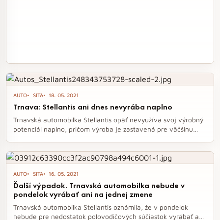
AUTO
SITA
18. 05. 2021
Trnava: Stellantis ani dnes nevyrába naplno
Trnavská automobilka Stellantis opäť nevyužíva svoj výrobný
potenciál naplno, pričom výroba je zastavená pre väčšinu
zamestnancov. Dôvodom sú pretrvávajúce problémy s
dodávkami polovodičových súčiastok, ktoré viedli k viacerým
odstávkam. Výnimku tvoria len určité prevádzky, ktorých
zamestnanci budú informovaní svojimi nadriadenými.
AUTO
SITA
16. 05. 2021
Ďalší výpadok. Trnavská automobilka nebude v
pondelok vyrábať ani na jednej zmene
Trnavská automobilka Stellantis oznámila, že v pondelok
nebude pre nedostatok polovodičových súčiastok vyrábať ani