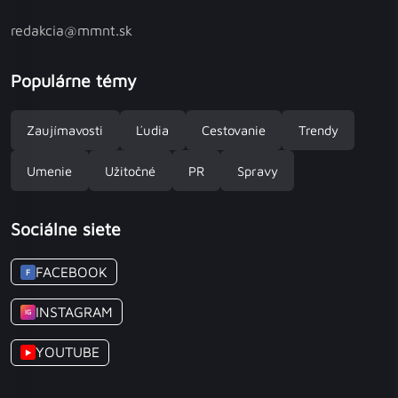
redakcia@mmnt.sk
Populárne témy
Zaujímavosti
Ľudia
Cestovanie
Trendy
Umenie
Užitočné
PR
Spravy
Sociálne siete
FACEBOOK
F
INSTAGRAM
IG
YOUTUBE
▶