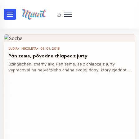
⌕
Tag: Temüdžin
ĽUDIA
NIKOLETA
03. 01. 2018
Pán zeme, pôvodne chlapec z jurty
Džingischán, známy ako Pán zeme, sa z chlapca z jurty
vypracoval na najväčšieho chána svojej doby, ktorý zjednotil
mongolské kmene a vytvoril obávanú armádu. Jeho život bol
plný násilia a strategických víťazstiev, ktoré mu priniesli moc a
prestíž, no zároveň aj kruté zákony a masakre. Napriek pádu
jeho ríše zostali jeho potomkovia základom pre vznik
vládnucich tried v Číne, Indii a Rusku.