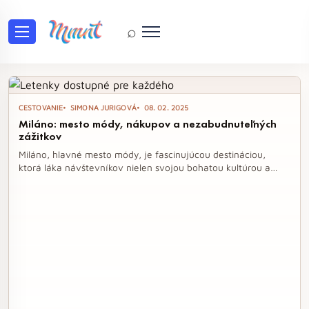
⌕
Tag: talianska kuchyňa
CESTOVANIE
SIMONA JURIGOVÁ
08. 02. 2025
Miláno: mesto módy, nákupov a nezabudnuteľných
zážitkov
Miláno, hlavné mesto módy, je fascinujúcou destináciou,
ktorá láka návštevníkov nielen svojou bohatou kultúrou a
architektúrou, ale aj ako raj pre milovníkov nákupov. S
dostupnými letenkami a rozvinutou verejnou dopravou sa
toto talianske mesto stáva ideálnym miestom pre krátkodobé
výlety, kde si môžete vychutnať vynikajúcu gastronómiu a
nezabudnuteľné zážitky. Objavte krásu Milána a zažite
spojenie modernosti s historickým šarmom.