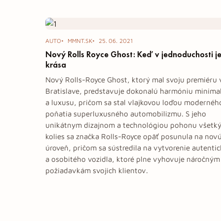
Tag: Rolls-Royce
AUTO
MMNT.SK
25. 06. 2021
Nový Rolls Royce Ghost: Keď v jednoduchosti j
krása
Nový Rolls-Royce Ghost, ktorý mal svoju premiéru 
Bratislave, predstavuje dokonalú harmóniu minima
a luxusu, pričom sa stal vlajkovou loďou modernéh
poňatia superluxusného automobilizmu. S jeho
unikátnym dizajnom a technológiou pohonu všetk
kolies sa značka Rolls-Royce opäť posunula na nov
úroveň, pričom sa sústredila na vytvorenie autenti
a osobitého vozidla, ktoré plne vyhovuje náročným
požiadavkám svojich klientov.