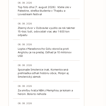
08. 08. 2026
Top foto dňa (7. august 2026): Včelie úle v
Palestíne, streľba študenta v Thajsku a
Lovestream festival
08. 08. 2026
Zberný dvor v Dúbravke využilo za rok takmer
15-tisíc ľudí, odovzdali viac ako 1 600 ton
odpadu
08. 08. 2026
Lopta z Maradonovho Gólu storočia proti
Anglicku je na predaj. Odhad je 10 miliónov
USD
08. 08. 2026
Spoznajte Smolenice inak. Komentovaná
prehliadka odhalí históriu obce, Molpír aj
Smolenický zámok
08. 08. 2026
Za smrťou hráča NBA z Memphisu je kokaín a
heroín. Bola to nehoda
08. 08. 2026