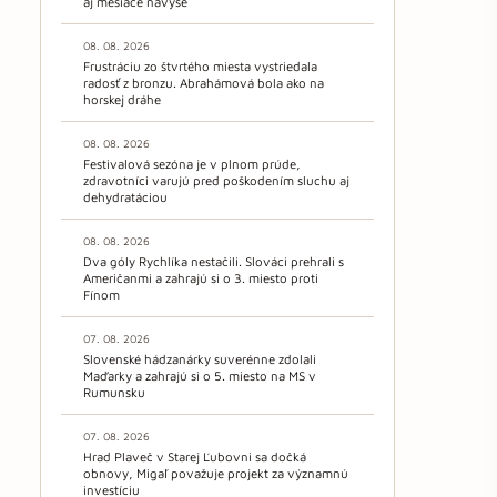
aj mesiace navyše
08. 08. 2026
Frustráciu zo štvrtého miesta vystriedala
radosť z bronzu. Abrahámová bola ako na
horskej dráhe
08. 08. 2026
Festivalová sezóna je v plnom prúde,
zdravotníci varujú pred poškodením sluchu aj
dehydratáciou
08. 08. 2026
Dva góly Rychlíka nestačili. Slováci prehrali s
Američanmi a zahrajú si o 3. miesto proti
Fínom
07. 08. 2026
Slovenské hádzanárky suverénne zdolali
Maďarky a zahrajú si o 5. miesto na MS v
Rumunsku
07. 08. 2026
Hrad Plaveč v Starej Ľubovni sa dočká
obnovy, Migaľ považuje projekt za významnú
investíciu