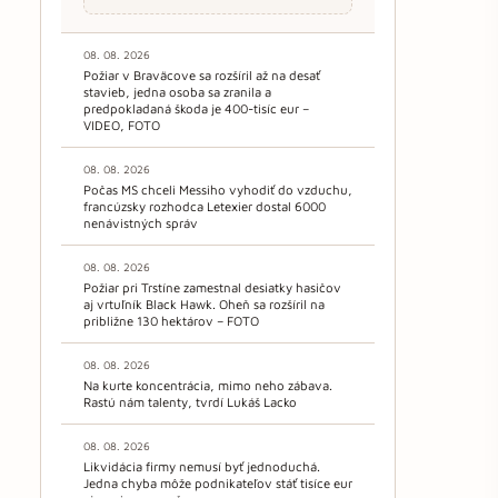
08. 08. 2026
Požiar v Braväcove sa rozšíril až na desať
stavieb, jedna osoba sa zranila a
predpokladaná škoda je 400-tisíc eur –
VIDEO, FOTO
08. 08. 2026
Počas MS chceli Messiho vyhodiť do vzduchu,
francúzsky rozhodca Letexier dostal 6000
nenávistných správ
08. 08. 2026
Požiar pri Trstíne zamestnal desiatky hasičov
aj vrtuľník Black Hawk. Oheň sa rozšíril na
približne 130 hektárov – FOTO
08. 08. 2026
Na kurte koncentrácia, mimo neho zábava.
Rastú nám talenty, tvrdí Lukáš Lacko
08. 08. 2026
Likvidácia firmy nemusí byť jednoduchá.
Jedna chyba môže podnikateľov stáť tisíce eur