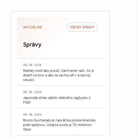
AKTUÁLNE
VŠETKY SPRÁVY
Správy
08. 08. 2026
Radšej nosiť ako prosiť. Záchranár radí, čo si
zbaliť na túru a ako sa zachovať v krízovej
situácii
08. 08. 2026
Japonské slnko zabilo statného ragbystu z
Fidži
08. 08. 2026
Bruno Guimaraes je najväčšia posila Arsenalu
pred sezónou. Údajná suma je 75 miliónov
libier