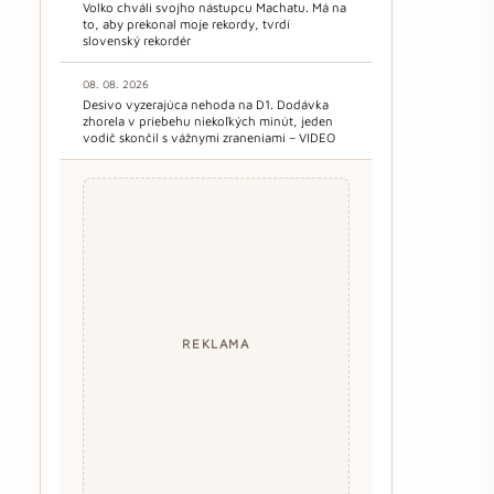
Volko chváli svojho nástupcu Machatu. Má na
to, aby prekonal moje rekordy, tvrdí
slovenský rekordér
08. 08. 2026
Desivo vyzerajúca nehoda na D1. Dodávka
zhorela v priebehu niekoľkých minút, jeden
vodič skončil s vážnymi zraneniami – VIDEO
REKLAMA