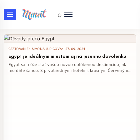
⌕
Tag: pyramídy
CESTOVANIE
SIMONA JURIGOVÁ
27. 09. 2024
Egypt je ideálnym miestom aj na jesennú dovolenku
Egypt sa môže stať vašou novou obľúbenou destináciou, ak
mu dáte šancu. S prvotriednymi hotelmi, krásnym Červeným
morom a pohostinnými domácimi, ponúka ideálne podmienky
na jesennú dovolenku. Október je skvelým mesiacom na
objavovanie tejto fascinujúcej krajiny, kde si užijete príjemné
teploty a množstvo zaujímavých aktivít.