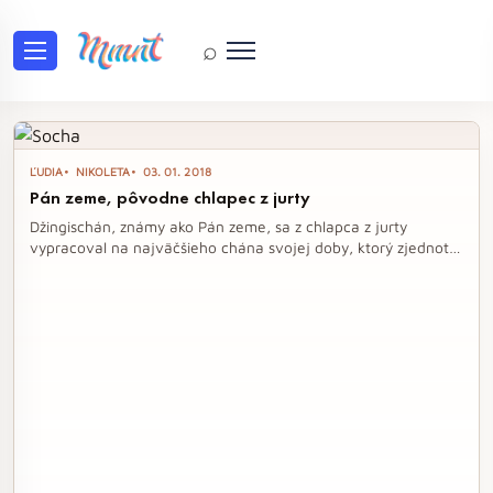
⌕
Tag: Mongolský vládca sveta
ĽUDIA
NIKOLETA
03. 01. 2018
Pán zeme, pôvodne chlapec z jurty
Džingischán, známy ako Pán zeme, sa z chlapca z jurty
vypracoval na najväčšieho chána svojej doby, ktorý zjednotil
mongolské kmene a vytvoril obávanú armádu. Jeho život bol
plný násilia a strategických víťazstiev, ktoré mu priniesli moc a
prestíž, no zároveň aj kruté zákony a masakre. Napriek pádu
jeho ríše zostali jeho potomkovia základom pre vznik
vládnucich tried v Číne, Indii a Rusku.