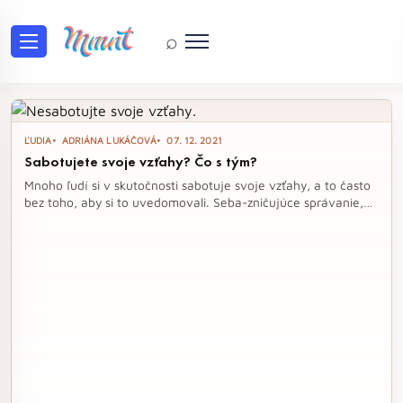
⌕
Tag: milenci
ĽUDIA
ADRIÁNA LUKÁČOVÁ
07. 12. 2021
Sabotujete svoje vzťahy? Čo s tým?
Mnoho ľudí si v skutočnosti sabotuje svoje vzťahy, a to často
bez toho, aby si to uvedomovali. Seba-zničujúce správanie,
nedostatok dôvery a defenzívne reakcie môžu vzťahu uškodiť
viac, než si myslíme. Ako sa vyhnúť týmto pasciam a budovať
zdravé medziľudské vzťahy?