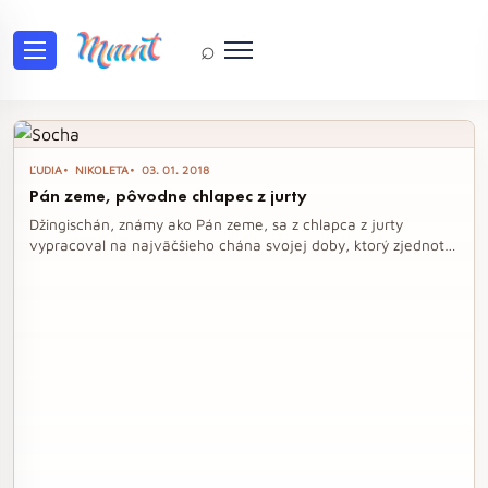
⌕
Tag: jurta
ĽUDIA
NIKOLETA
03. 01. 2018
Pán zeme, pôvodne chlapec z jurty
Džingischán, známy ako Pán zeme, sa z chlapca z jurty
vypracoval na najväčšieho chána svojej doby, ktorý zjednotil
mongolské kmene a vytvoril obávanú armádu. Jeho život bol
plný násilia a strategických víťazstiev, ktoré mu priniesli moc a
prestíž, no zároveň aj kruté zákony a masakre. Napriek pádu
jeho ríše zostali jeho potomkovia základom pre vznik
vládnucich tried v Číne, Indii a Rusku.