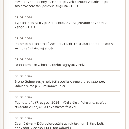
Mesto otvorilo denný stacionár, prvých klientov zariadenia pre
seniorov privíta v polovici augusta – FOTO
08. 08. 2026
Vypukol ďalší veľký požiar, tentoraz vo vojenskom obvode na
Záhorí – FOTO
08. 08. 2026
Radšej nosiť ako prosiť. Záchranár radí, čo si zbaliť na túru a ako sa
zachovať v krízovej situácii
08. 08. 2026
Japonské slnko zabilo statného ragbystu z Fidži
08. 08. 2026
Bruno Guimaraes je najväčšia posila Arsenalu pred sezónou.
Údajná suma je 75 miliónov libier
08. 08. 2026
Top foto dňa (7. august 2026): Včelie úle v Palestíne, streľba
študenta v Thajsku a Lovestream festival
08. 08. 2026
Zberný dvor v Dúbravke využilo za rok takmer 15-tisíc ľudí,
odovzdali viac ako 1 600 ton odpadu