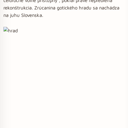
celoročne voľne prístupný , pokiaľ práve neprebieha
rekonštrukcia. Zrúcanina gotického hradu sa nachádza
na juhu Slovenska.