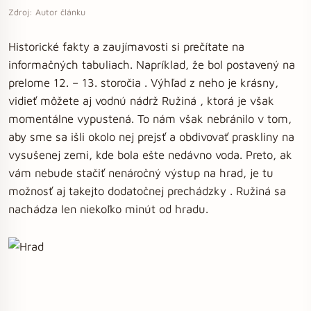
Zdroj: Autor článku
Historické fakty a zaujímavosti si prečítate na
informačných tabuliach. Napríklad, že bol postavený na
prelome 12. – 13. storočia . Výhľad z neho je krásny,
vidieť môžete aj vodnú nádrž Ružiná , ktorá je však
momentálne vypustená. To nám však nebránilo v tom,
aby sme sa išli okolo nej prejsť a obdivovať praskliny na
vysušenej zemi, kde bola ešte nedávno voda. Preto, ak
vám nebude stačiť nenáročný výstup na hrad, je tu
možnosť aj takejto dodatočnej prechádzky . Ružiná sa
nachádza len niekoľko minút od hradu.