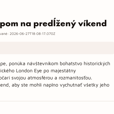
ipom na predĺžený víkend
ované:
2026-06-27T18:08:17.070Z
rópe, ponúka návštevníkom bohatstvo historických
nického London Eye po majestátny
čarí svojou atmosférou a rozmanitosťou.
kend, aby ste mohli naplno vychutnať všetky jeho