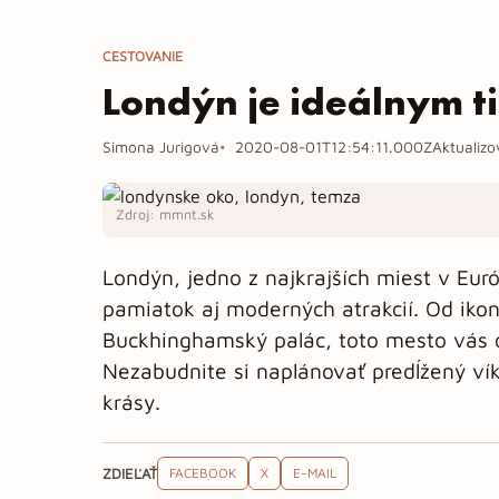
CESTOVANIE
Londýn je ideálnym t
Simona Jurigová
2020-08-01T12:54:11.000Z
Aktualiz
Zdroj: mmnt.sk
Londýn, jedno z najkrajších miest v Eu
pamiatok aj moderných atrakcií. Od iko
Buckhinghamský palác, toto mesto vás o
Nezabudnite si naplánovať predĺžený ví
krásy.
ZDIEĽAŤ
FACEBOOK
X
E-MAIL