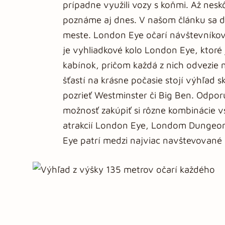
prípadne využili vozy s koňmi. Až nesk
poznáme aj dnes. V našom článku sa d
meste. London Eye očarí návštevníkov
je vyhliadkové kolo London Eye, ktoré 
kabínok, pričom každá z nich odvezie 
šťastí na krásne počasie stojí výhľad 
pozrieť Westminster či Big Ben. Odporú
možnosť zakúpiť si rôzne kombinácie v
atrakcií London Eye, Londom Dungeo
Eye patrí medzi najviac navštevované a