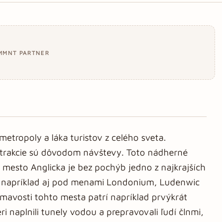
MMNT PARTNER
etropoly a láka turistov z celého sveta.
 atrakcie sú dôvodom návštevy. Toto nádherné
é mesto Anglicka je bez pochýb jedno z najkrajších
y napríklad aj pod menami Londonium, Ludenwic
mavosti tohto mesta patrí napríklad prvýkrát
 naplnili tunely vodou a prepravovali ľudí člnmi,