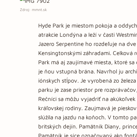
Zdroj: mmnt.sk
Hyde Park je miestom pokoja a oddychu
atrakcie Londýna a leží v časti Westmi
Jazero Serpentine ho rozdeľuje na dve 
Kensingtonskými záhradami. Celková r
Park má aj zaujímavé miesta, ktoré sa o
je ňou vstupná brána. Navrhol ju arch
iónskych stĺpov. Je vyrobená zo žele
parku je zase priestor pre rozprávačov,
Rečníci sa môžu vyjadriť na akúkoľvek
kráľovskej rodiny. Zaujmavá je piesko
slúžila na jazdu na koňoch. V tomto pa
britských dejín. Pamätník Diany, princ
Pamätník je síce označovaný ako fontá