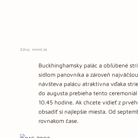
Zdroj: mmnt.sk
Buckhinghamsky palác a obľúbené stri
sídlom panovníka a zároveň najväčšou 
návšteva palácu atraktívna vďaka stried
do augusta prebieha tento ceremoniál 
10.45 hodine. Ak chcete vidieť z prvé
obsadiť si najlepšie miesta. Od septe
rovnakom čase.