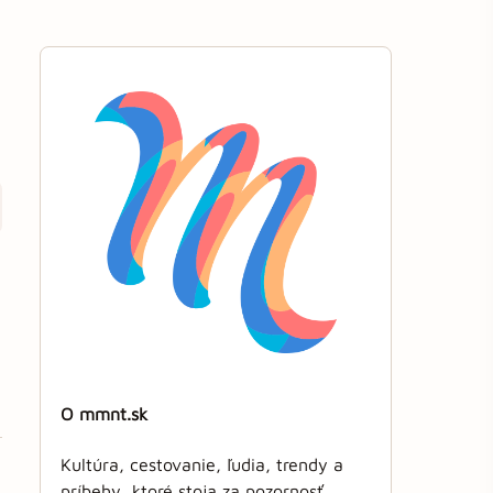
O mmnt.sk
Kultúra, cestovanie, ľudia, trendy a
príbehy, ktoré stoja za pozornosť.