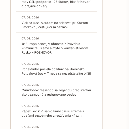
rady OSN podporilo 123 štátov, Blanár hovorí
o prejave dôvery
07. 08. 2026
Vlak sa zrazil s autom na priecestí pri Starom
Smokovci, cestujúci sa nezranili
07. 08. 2026
Je Európa naozaj v ohrození? Pravda o
kriminalite, islame a mýte o konzervatívnom
Rusku – ROZHOVOR
07. 08. 2026
Ronaldinho posiela pozdrav na Slovensko.
Futbalová šou v Trnave sa nezadržateľne blíži!
07. 08. 2026
Maradonov masér opísal legendu pred smrťou
ako bezmocnú a rezignovanú osobu
07. 08. 2026
Pápež Lev XIV. sa vo Francúzsku stretne s
obeťami sexuálneho zneužívania kňazmi
07. 08. 2026