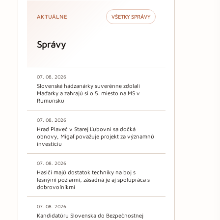
AKTUÁLNE
VŠETKY SPRÁVY
Správy
07. 08. 2026
Slovenské hádzanárky suverénne zdolali
Maďarky a zahrajú si o 5. miesto na MS v
Rumunsku
07. 08. 2026
Hrad Plaveč v Starej Ľubovni sa dočká
obnovy, Migaľ považuje projekt za významnú
investíciu
07. 08. 2026
Hasiči majú dostatok techniky na boj s
lesnými požiarmi, zásadná je aj spolupráca s
dobrovoľníkmi
07. 08. 2026
Kandidatúru Slovenska do Bezpečnostnej