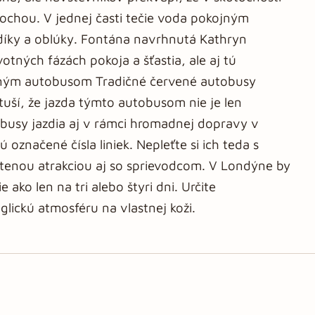
ochou. V jednej časti tečie voda pokojným
díky a oblúky. Fontána navrhnutá Kathryn
tných fázách pokoja a šťastia, ale aj tú
eným autobusom Tradičné červené autobusy
 tuší, že jazda týmto autobusom nie je len
obusy jazdia aj v rámci hromadnej dopravy v
označené čísla liniek. Nepleťte si ich teda s
atenou atrakciou aj so sprievodcom. V Londýne by
 ako len na tri alebo štyri dni. Určite
lickú atmosféru na vlastnej koži.