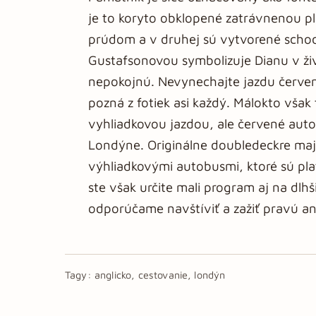
je to koryto obklopené zatrávnenou pl
prúdom a v druhej sú vytvorené scho
Gustafsonovou symbolizuje Dianu v živo
nepokojnú. Nevynechajte jazdu červ
pozná z fotiek asi každý. Málokto však
vyhliadkovou jazdou, ale červené aut
Londýne. Originálne doubledeckre majú 
výhliadkovými autobusmi, ktoré sú pl
ste však určite mali program aj na dlhšie
odporúčame navštíviť a zažiť pravú ang
Tagy:
anglicko, cestovanie, londýn