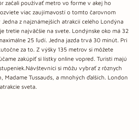
ôr začali používať metro vo forme v akej ho
ozviete viac zaujímavostí o tomto čarovnom
 Jedna z najznámejších atrakcií celého Londýna
je tretie najväčšie na svete. Londýnske oko má 32
maximálne 25 ľudí. Jedna jazda trvá 30 minút. Pri
skutočne za to. Z výšky 135 metrov si môžete
čame zakúpiť si lístky online vopred. Turisti majú
stupeniek.Návštevníci si môžu vybrať z rôznych
n, Madame Tussauds, a mnohých ďalších. London
trakcie sveta.