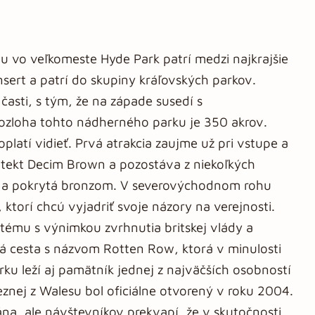
 vo veľkomeste Hyde Park patrí medzi najkrajšie
nsert a patrí do skupiny kráľovských parkov.
časti, s tým, že na západe susedí s
ozloha tohto nádherného parku je 350 akrov.
platí vidieť. Prvá atrakcia zaujme už pri vstupe a
itekt Decim Brown a pozostáva z niekoľkých
za a pokrytá bronzom. V severovýchodnom rohu
 ktorí chcú vyjadriť svoje názory na verejnosti.
 tému s výnimkou zvrhnutia britskej vlády a
vá cesta s názvom Rotten Row, ktorá v minulosti
rku leží aj pamätník jednej z najväčších osobností
eznej z Walesu bol oficiálne otvorený v roku 2004.
na, ale návštevníkov prekvapí, že v skutočnosti