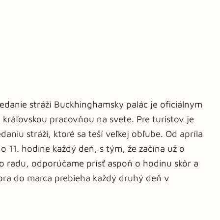
edanie stráží Buckhinghamsky palác je oficiálnym
kráľovskou pracovňou na svete. Pre turistov je
aniu stráži, ktoré sa teší veľkej obľube. Od apríla
o 11. hodine každý deň, s tým, že začína už o
ho radu, odporúčame prísť aspoň o hodinu skôr a
mbra do marca prebieha každý druhý deň v