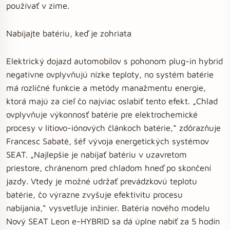
používať v zime.
Nabíjajte batériu, keď je zohriata
Elektrický dojazd automobilov s pohonom plug-in hybrid
negatívne ovplyvňujú nízke teploty, no systém batérie
má rozličné funkcie a metódy manažmentu energie,
ktorá majú za cieľ čo najviac oslabiť tento efekt. „Chlad
ovplyvňuje výkonnosť batérie pre elektrochemické
procesy v lítiovo-iónových článkoch batérie,“ zdôrazňuje
Francesc Sabaté, šéf vývoja energetických systémov
SEAT. „Najlepšie je nabíjať batériu v uzavretom
priestore, chránenom pred chladom hneď po skončení
jazdy. Vtedy je možné udržať prevádzkovú teplotu
batérie, čo výrazne zvyšuje efektivitu procesu
nabíjania,“ vysvetľuje inžinier. Batéria nového modelu
Nový SEAT Leon e-HYBRID sa dá úplne nabiť za 5 hodín