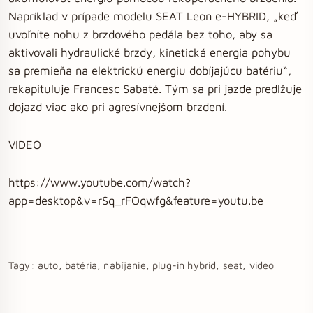
Napríklad v prípade modelu SEAT Leon e-HYBRID, „keď
uvoľníte nohu z brzdového pedála bez toho, aby sa
aktivovali hydraulické brzdy, kinetická energia pohybu
sa premieňa na elektrickú energiu dobíjajúcu batériu“,
rekapituluje Francesc Sabaté. Tým sa pri jazde predlžuje
dojazd viac ako pri agresívnejšom brzdení.
VIDEO
https://www.youtube.com/watch?
app=desktop&v=rSq_rFOqwfg&feature=youtu.be
Tagy:
auto, batéria, nabíjanie, plug-in hybrid, seat, video