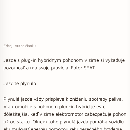
Zdroj: Autor článku
Jazda s plug-in hybridným pohonom v zime si vyžaduje
pozornosť a má svoje pravidlá. Foto: SEAT
Jazdite plynulo
Plynulá jazda vždy prispieva k zníženiu spotreby paliva.
V automobile s pohonom plug-in hybrid je ešte
dôležitejšia, keď v zime elektromotor zabezpečuje pohon
už od štartu. Okrem toho plynulá jazda pomáha vozidlu
akumulovať energiu pomocou rekuperačného brzdenia.