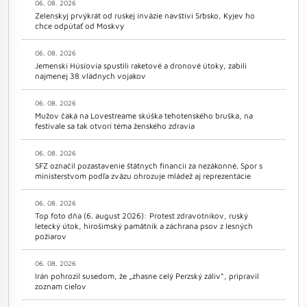
06. 08. 2026
Zelenskyj prvýkrát od ruskej invázie navštívi Srbsko, Kyjev ho
chce odpútať od Moskvy
06. 08. 2026
Jemenskí Húsíovia spustili raketové a dronové útoky, zabili
najmenej 38 vládnych vojakov
06. 08. 2026
Mužov čaká na Lovestreame skúška tehotenského bruška, na
festivale sa tak otvorí téma ženského zdravia
06. 08. 2026
SFZ označil pozastavenie štátnych financií za nezákonné. Spor s
ministerstvom podľa zväzu ohrozuje mládež aj reprezentácie
06. 08. 2026
Top foto dňa (6. august 2026): Protest zdravotníkov, ruský
letecký útok, hirošimský pamätník a záchrana psov z lesných
požiarov
06. 08. 2026
Irán pohrozil susedom, že „zhasne celý Perzský záliv“, pripravil
zoznam cieľov