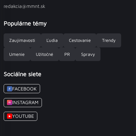
redakcia@mmnt.sk
Populárne témy
Zaujímavosti
Ľudia
Cestovanie
Trendy
Umenie
Užitočné
PR
Spravy
Sociálne siete
FACEBOOK
F
INSTAGRAM
IG
YOUTUBE
▶