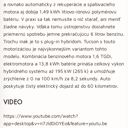
a rovnako automaticky z rekuperácie a spaľovacieho
motora aj dobíja 1,49 kWh lítiovo-iónovú polymérovú
batériu. V praxi sa tak nemusíte o nič starať, ani meniť
žiadne návyky. Vďaka tomu ústrojenstvu dosiahnete
priemernú spotrebu jemne prekračujúcu 6 litrov benzínu.
Trochu inak je to s plug-in hybridom. Tucson s touto
motorizáciou je najvýkonnejším variantom tohto
modelu. Kombinácia benzínového motora 1,6 TGDi,
elektromotora a 13,8 kWh batérie prináša celkový výkon
hybridného systému až 195 kW (265 k) a umožňuje
zrýchlenie z 0 na 100 km/h za 8,2 sekundy. Auto
poskytuje čistý elektrický dojazd až do 60 kilometrov.
VIDEO
https://www.youtube.com/watch?
app=desktop&v=n7JldDi0YEo&feature=youtu.be