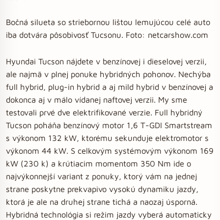
Bočná silueta so striebornou lištou lemujúcou celé auto
iba dotvára pôsobivosť Tucsonu. Foto: netcarshow.com
Hyundai Tucson nájdete v benzínovej i dieselovej verzii,
ale najmä v plnej ponuke hybridných pohonov. Nechýba
full hybrid, plug-in hybrid a aj mild hybrid v benzínovej a
dokonca aj v málo vídanej naftovej verzii. My sme
testovali prvé dve elektrifikované verzie. Full hybridný
Tucson poháňa benzínový motor 1,6 T-GDI Smartstream
s výkonom 132 kW, ktorému sekunduje elektromotor s
výkonom 44 kW. S celkovým systémovým výkonom 169
kW (230 k) a krútiacim momentom 350 Nm ide o
najvýkonnejší variant z ponuky, ktorý vám na jednej
strane poskytne prekvapivo vysokú dynamiku jazdy,
ktorá je ale na druhej strane tichá a naozaj úsporná.
Hybridná technológia si režim jazdy vyberá automaticky