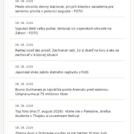
08. 08. 2026
Mesto otvorilo denný stacionár, prvých klientov zariadenia pre
seniorov privíta v polovici augusta – FOTO
08. 08. 2026
Vypukol ďalší veľký požiar, tentoraz vo vojenskom obvode na
Záhorí – FOTO
08. 08. 2026
Radšej nosiť ako prosiť. Záchranár radí, čo si zbaliť na túru a ako sa
zachovať v krízovej situácii
08. 08. 2026
Japonské slnko zabilo statného ragbystu z Fidži
08. 08. 2026
Bruno Guimaraes je najväčšia posila Arsenalu pred sezónou.
Údajná suma je 75 miliónov libier
08. 08. 2026
Top foto dňa (7. august 2026): Včelie úle v Palestíne, streľba
študenta v Thajsku a Lovestream festival
08. 08. 2026
Zberný dvor v Dúbravke využilo za rok takmer 15-tisíc ľudí,