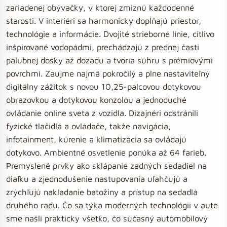
zariadenej obývačky, v ktorej zmiznú každodenné
starosti. V interiéri sa harmonicky dopĺňajú priestor,
technológie a informácie. Dvojité strieborné línie, citlivo
inšpirované vodopádmi, prechádzajú z prednej časti
palubnej dosky až dozadu a tvoria súhru s prémiovými
povrchmi. Zaujme najmä pokročilý a plne nastaviteľný
digitálny zážitok s novou 10,25-palcovou dotykovou
obrazovkou a dotykovou konzolou a jednoduché
ovládanie online sveta z vozidla. Dizajnéri odstránili
fyzické tlačidlá a ovládače, takže navigácia,
infotainment, kúrenie a klimatizácia sa ovládajú
dotykovo. Ambientné osvetlenie ponúka až 64 farieb.
Premyslené prvky ako sklápanie zadných sedadiel na
diaľku a zjednodušenie nastupovania uľahčujú a
zrýchľujú nakladanie batožiny a prístup na sedadlá
druhého radu. Čo sa týka moderných technológii v aute
sme našli prakticky všetko, čo súčasný automobilový