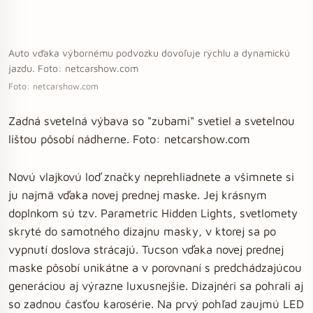
Auto vďaka výbornému podvozku dovoľuje rýchlu a dynamickú
jazdu. Foto: netcarshow.com
Foto: netcarshow.com
Zadná svetelná výbava so "zubami" svetiel a svetelnou
lištou pôsobí nádherne. Foto: netcarshow.com
Novú vlajkovú loď značky neprehliadnete a všimnete si
ju najmä vďaka novej prednej maske. Jej krásnym
doplnkom sú tzv. Parametric Hidden Lights, svetlomety
skryté do samotného dizajnu masky, v ktorej sa po
vypnutí doslova strácajú. Tucson vďaka novej prednej
maske pôsobí unikátne a v porovnaní s predchádzajúcou
generáciou aj výrazne luxusnejšie. Dizajnéri sa pohrali aj
so zadnou časťou karosérie. Na prvý pohľad zaujmú LED