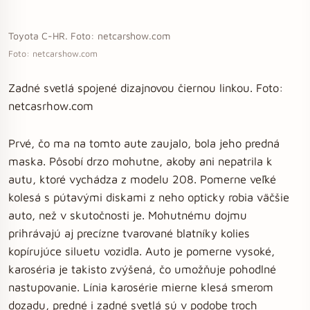
Toyota C-HR. Foto: netcarshow.com
Foto: netcarshow.com
Zadné svetlá spojené dizajnovou čiernou linkou. Foto:
netcasrhow.com
Prvé, čo ma na tomto aute zaujalo, bola jeho predná
maska. Pôsobí drzo mohutne, akoby ani nepatrila k
autu, ktoré vychádza z modelu 208. Pomerne veľké
kolesá s pútavými diskami z neho opticky robia väčšie
auto, než v skutočnosti je. Mohutnému dojmu
prihrávajú aj precízne tvarované blatníky kolies
kopírujúce siluetu vozidla. Auto je pomerne vysoké,
karoséria je takisto zvýšená, čo umožňuje pohodlné
nastupovanie. Línia karosérie mierne klesá smerom
dozadu, predné i zadné svetlá sú v podobe troch