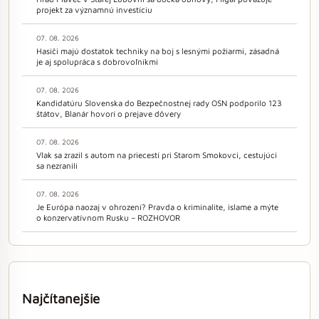
projekt za významnú investíciu
07. 08. 2026
Hasiči majú dostatok techniky na boj s lesnými požiarmi, zásadná
je aj spolupráca s dobrovoľníkmi
07. 08. 2026
Kandidatúru Slovenska do Bezpečnostnej rady OSN podporilo 123
štátov, Blanár hovorí o prejave dôvery
07. 08. 2026
Vlak sa zrazil s autom na priecestí pri Starom Smokovci, cestujúci
sa nezranili
07. 08. 2026
Je Európa naozaj v ohrození? Pravda o kriminalite, islame a mýte
o konzervatívnom Rusku – ROZHOVOR
Najčítanejšie