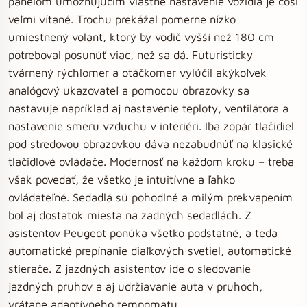
panelom umožňujúcim vlastné nastavenie vozidla je čosi
veľmi vítané. Trochu prekážal pomerne nízko
umiestnený volant, ktorý by vodič vyšší než 180 cm
potreboval posunúť viac, než sa dá. Futuristicky
tvárnený rýchlomer a otáčkomer vylúčil akýkoľvek
analógový ukazovateľ a pomocou obrazovky sa
nastavuje napríklad aj nastavenie teploty, ventilátora a
nastavenie smeru vzduchu v interiéri. Iba zopár tlačidiel
pod stredovou obrazovkou dáva nezabudnúť na klasické
tlačidlové ovládače. Modernosť na každom kroku – treba
však povedať, že všetko je intuitívne a ľahko
ovládateľné. Sedadlá sú pohodlné a milým prekvapením
bol aj dostatok miesta na zadných sedadlách. Z
asistentov Peugeot ponúka všetko podstatné, a teda
automatické prepínanie diaľkových svetiel, automatické
stierače. Z jazdných asistentov ide o sledovanie
jazdných pruhov a aj udržiavanie auta v pruhoch,
vrátane adaptívneho tempomatu.