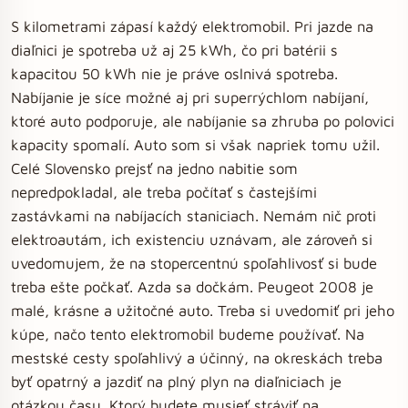
S kilometrami zápasí každý elektromobil. Pri jazde na
diaľnici je spotreba už aj 25 kWh, čo pri batérii s
kapacitou 50 kWh nie je práve oslnivá spotreba.
Nabíjanie je síce možné aj pri superrýchlom nabíjaní,
ktoré auto podporuje, ale nabíjanie sa zhruba po polovici
kapacity spomalí. Auto som si však napriek tomu užil.
Celé Slovensko prejsť na jedno nabitie som
nepredpokladal, ale treba počítať s častejšími
zastávkami na nabíjacích staniciach. Nemám nič proti
elektroautám, ich existenciu uznávam, ale zároveň si
uvedomujem, že na stopercentnú spoľahlivosť si bude
treba ešte počkať. Azda sa dočkám. Peugeot 2008 je
malé, krásne a užitočné auto. Treba si uvedomiť pri jeho
kúpe, načo tento elektromobil budeme používať. Na
mestské cesty spoľahlivý a účinný, na okreskách treba
byť opatrný a jazdiť na plný plyn na diaľniciach je
otázkou času. Ktorý budete musieť stráviť na