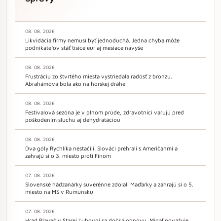
08. 08. 2026
Likvidácia firmy nemusí byť jednoduchá. Jedna chyba môže
podnikateľov stáť tisíce eur aj mesiace navyše
08. 08. 2026
Frustráciu zo štvrtého miesta vystriedala radosť z bronzu.
Abrahámová bola ako na horskej dráhe
08. 08. 2026
Festivalová sezóna je v plnom prúde, zdravotníci varujú pred
poškodením sluchu aj dehydratáciou
08. 08. 2026
Dva góly Rychlíka nestačili. Slováci prehrali s Američanmi a
zahrajú si o 3. miesto proti Fínom
07. 08. 2026
Slovenské hádzanárky suverénne zdolali Maďarky a zahrajú si o 5.
miesto na MS v Rumunsku
07. 08. 2026
Hrad Plaveč v Starej Ľubovni sa dočká obnovy, Migaľ považuje