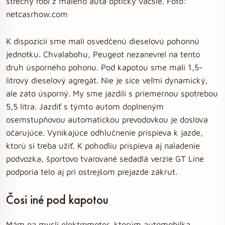
strechy robí z malého auta opticky väčšie. Foto:
netcasrhow.com
K dispozícii sme mali osvedčenú dieselovú pohonnú
jednotku. Chvalabohu, Peugeot nezanevrel na tento
druh úsporného pohonu. Pod kapotou sme mali 1,5-
litrový dieselový agregát. Nie je síce veľmi dynamický,
ale zato úsporný. My sme jazdili s priemernou spotrebou
5,5 litra. Jazdiť s týmto autom doplneným
osemstupňovou automatickou prevodovkou je doslova
očarujúce. Vynikajúce odhlučnenie prispieva k jazde,
ktorú si treba užiť. K pohodliu prispieva aj naladenie
podvozka, športovo tvarované sedadlá verzie GT Line
podporia telo aj pri ostrejšom prejazde zákrut.
Čosi iné pod kapotou
Mám na mysli elektromotor, ktorým automobilka