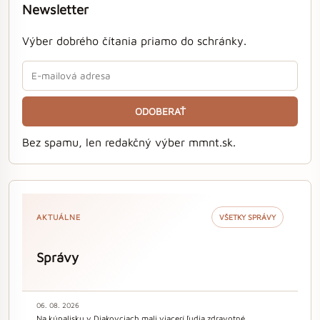
Newsletter
Výber dobrého čítania priamo do schránky.
ODOBERAŤ
Bez spamu, len redakčný výber mmnt.sk.
AKTUÁLNE
VŠETKY SPRÁVY
Správy
06. 08. 2026
Na kúpalisku v Diakovciach mali viacerí ľudia zdravotné