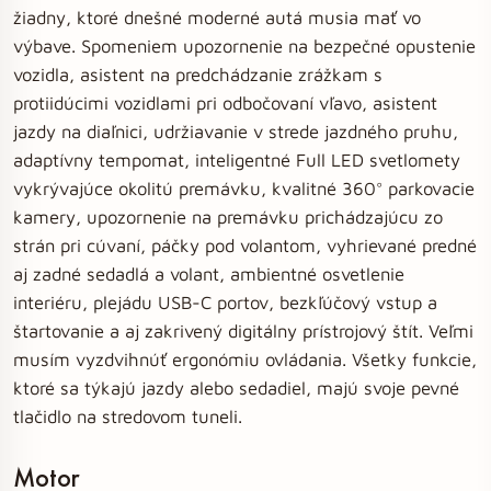
žiadny, ktoré dnešné moderné autá musia mať vo
výbave. Spomeniem upozornenie na bezpečné opustenie
vozidla, asistent na predchádzanie zrážkam s
protiidúcimi vozidlami pri odbočovaní vľavo, asistent
jazdy na diaľnici, udržiavanie v strede jazdného pruhu,
adaptívny tempomat, inteligentné Full LED svetlomety
vykrývajúce okolitú premávku, kvalitné 360° parkovacie
kamery, upozornenie na premávku prichádzajúcu zo
strán pri cúvaní, páčky pod volantom, vyhrievané predné
aj zadné sedadlá a volant, ambientné osvetlenie
interiéru, plejádu USB-C portov, bezkľúčový vstup a
štartovanie a aj zakrivený digitálny prístrojový štít. Veľmi
musím vyzdvihnúť ergonómiu ovládania. Všetky funkcie,
ktoré sa týkajú jazdy alebo sedadiel, majú svoje pevné
tlačidlo na stredovom tuneli.
Motor