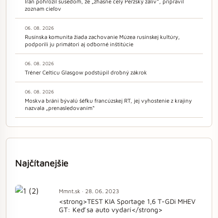
Irán pohrozil susedom, že „zhasne celý Perzský záliv“, pripravil
zoznam cieľov
06. 08. 2026
Rusínska komunita žiada zachovanie Múzea rusínskej kultúry,
podporili ju primátori aj odborné inštitúcie
06. 08. 2026
Tréner Celticu Glasgow podstúpil drobný zákrok
06. 08. 2026
Moskva bráni bývalú šéfku francúzskej RT, jej vyhostenie z krajiny
nazvala „prenasledovaním“
Najčítanejšie
Mmnt.sk · 28. 06. 2023
<strong>TEST KIA Sportage 1,6 T-GDi MHEV
GT: Keď sa auto vydarí</strong>