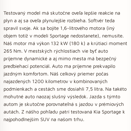
Testovaný model má skutočne oveľa lepšie reakcie na
plyn a aj sa oveľa plynulejšie rozbieha. Softvér teda
spravil svoje. Ak sa bojíte 1,6-litrového motora (iný
objem totiž v modeli Sportage nedostanete), nemusíte.
Náš motor má výkon 132 kW (180 k) a krútiaci moment
265 Nm. V mestských rýchlostiach vie byť auto
príjemne dynamické a aj mimo mesta má bezpečný
predbiehací potenciál. Auto ma príjemne prekvapilo
jazdným komfortom. Náš celkový priemer počas
najazdených 1200 kilometrov v kombinovaných
podmienkach a cestách sme dosiahli 7,5 litra. Na takéto
mohutné auto naozaj slušný výsledok. Jazda s týmto
autom je skutočne porovnateľná s jazdou v prémiových
autách. Z nášho pohľadu patrí testovaná Kia Sportage k
najpohodlnejším SUV na našom trhu.