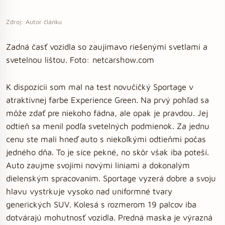
Zdroj: Autor článku
Zadná časť vozidla so zaujímavo riešenými svetlami a
svetelnou lištou. Foto: netcarshow.com
K dispozícii som mal na test novučičký Sportage v
atraktívnej farbe Experience Green. Na prvý pohľad sa
môže zdať pre niekoho fádna, ale opak je pravdou. Jej
odtieň sa menil podľa svetelných podmienok. Za jednu
cenu ste mali hneď auto s niekoľkými odtieňmi počas
jedného dňa. To je síce pekné, no skôr však iba poteší.
Auto zaujme svojimi novými líniami a dokonalým
dielenským spracovaním. Sportage vyzerá dobre a svoju
hlavu vystrkuje vysoko nad uniformné tvary
generických SUV. Kolesá s rozmerom 19 palcov iba
dotvárajú mohutnosť vozidla. Predná maska je výrazná