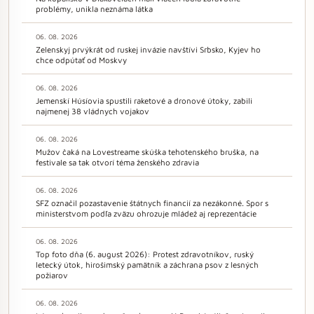
problémy, unikla neznáma látka
06. 08. 2026
Zelenskyj prvýkrát od ruskej invázie navštívi Srbsko, Kyjev ho
chce odpútať od Moskvy
06. 08. 2026
Jemenskí Húsíovia spustili raketové a dronové útoky, zabili
najmenej 38 vládnych vojakov
06. 08. 2026
Mužov čaká na Lovestreame skúška tehotenského bruška, na
festivale sa tak otvorí téma ženského zdravia
06. 08. 2026
SFZ označil pozastavenie štátnych financií za nezákonné. Spor s
ministerstvom podľa zväzu ohrozuje mládež aj reprezentácie
06. 08. 2026
Top foto dňa (6. august 2026): Protest zdravotníkov, ruský
letecký útok, hirošimský pamätník a záchrana psov z lesných
požiarov
06. 08. 2026