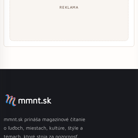
REKLAMA
mmnt.sk
mmnt.sk prináša magazínové čítanie
o ľuďoch, miestach, kultúre, štýle a
témach, ktoré stoja za pozornosť.