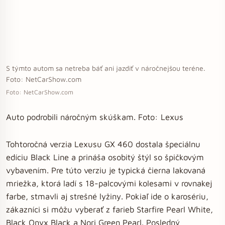
S týmto autom sa netreba báť ani jazdiť v náročnejšou teréne.
Foto: NetCarShow.com
Foto: NetCarShow.com
Auto podrobili náročným skúškam. Foto: Lexus
Tohtoročná verzia Lexusu GX 460 dostala špeciálnu
edíciu Black Line a prináša osobitý štýl so špičkovým
vybavením. Pre túto verziu je typická čierna lakovaná
mriežka, ktorá ladí s 18-palcovými kolesami v rovnakej
farbe, stmavli aj strešné lyžiny. Pokiaľ ide o karosériu,
zákazníci si môžu vyberať z farieb Starfire Pearl White,
Black Onyx Black a Nori Green Pearl. Posledný