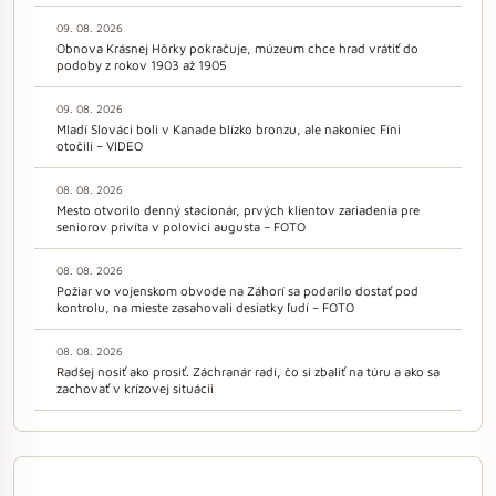
09. 08. 2026
Obnova Krásnej Hôrky pokračuje, múzeum chce hrad vrátiť do
podoby z rokov 1903 až 1905
09. 08. 2026
Mladí Slováci boli v Kanade blízko bronzu, ale nakoniec Fíni
otočili – VIDEO
08. 08. 2026
Mesto otvorilo denný stacionár, prvých klientov zariadenia pre
seniorov privíta v polovici augusta – FOTO
08. 08. 2026
Požiar vo vojenskom obvode na Záhorí sa podarilo dostať pod
kontrolu, na mieste zasahovali desiatky ľudí – FOTO
08. 08. 2026
Radšej nosiť ako prosiť. Záchranár radí, čo si zbaliť na túru a ako sa
zachovať v krízovej situácii