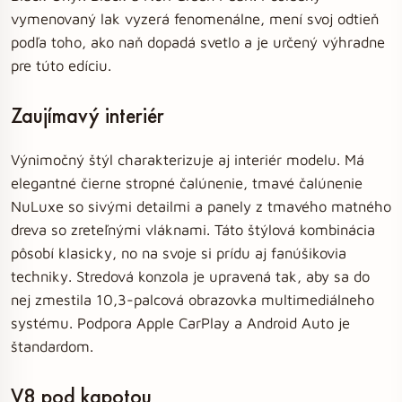
vymenovaný lak vyzerá fenomenálne, mení svoj odtieň
podľa toho, ako naň dopadá svetlo a je určený výhradne
pre túto edíciu.
Zaujímavý interiér
Výnimočný štýl charakterizuje aj interiér modelu. Má
elegantné čierne stropné čalúnenie, tmavé čalúnenie
NuLuxe so sivými detailmi a panely z tmavého matného
dreva so zreteľnými vláknami. Táto štýlová kombinácia
pôsobí klasicky, no na svoje si prídu aj fanúšikovia
techniky. Stredová konzola je upravená tak, aby sa do
nej zmestila 10,3-palcová obrazovka multimediálneho
systému. Podpora Apple CarPlay a Android Auto je
štandardom.
V8 pod kapotou