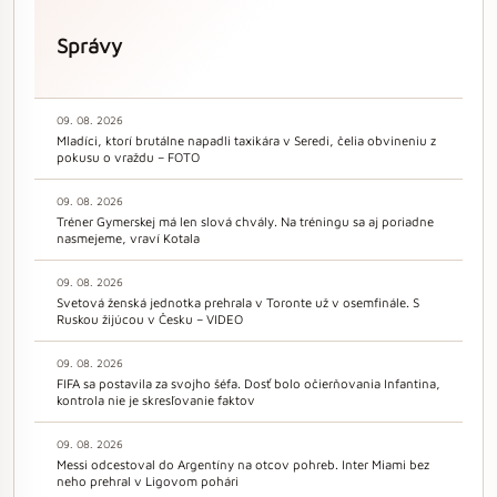
Správy
09. 08. 2026
Mladíci, ktorí brutálne napadli taxikára v Seredi, čelia obvineniu z
pokusu o vraždu – FOTO
09. 08. 2026
Tréner Gymerskej má len slová chvály. Na tréningu sa aj poriadne
nasmejeme, vraví Kotala
09. 08. 2026
Svetová ženská jednotka prehrala v Toronte už v osemfinále. S
Ruskou žijúcou v Česku – VIDEO
09. 08. 2026
FIFA sa postavila za svojho šéfa. Dosť bolo očierňovania Infantina,
kontrola nie je skresľovanie faktov
09. 08. 2026
Messi odcestoval do Argentíny na otcov pohreb. Inter Miami bez
neho prehral v Ligovom pohári