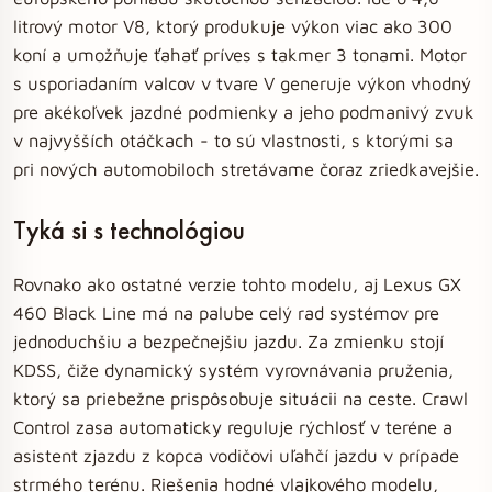
litrový motor V8, ktorý produkuje výkon viac ako 300
koní a umožňuje ťahať príves s takmer 3 tonami. Motor
s usporiadaním valcov v tvare V generuje výkon vhodný
pre akékoľvek jazdné podmienky a jeho podmanivý zvuk
v najvyšších otáčkach - to sú vlastnosti, s ktorými sa
pri nových automobiloch stretávame čoraz zriedkavejšie.
Tyká si s technológiou
Rovnako ako ostatné verzie tohto modelu, aj Lexus GX
460 Black Line má na palube celý rad systémov pre
jednoduchšiu a bezpečnejšiu jazdu. Za zmienku stojí
KDSS, čiže dynamický systém vyrovnávania pruženia,
ktorý sa priebežne prispôsobuje situácii na ceste. Crawl
Control zasa automaticky reguluje rýchlosť v teréne a
asistent zjazdu z kopca vodičovi uľahčí jazdu v prípade
strmého terénu. Riešenia hodné vlajkového modelu,