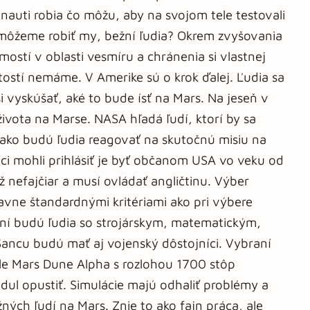
auti robia čo môžu, aby na svojom tele testovali
 môžeme robiť my, bežní ľudia? Okrem zvyšovania
mostí v oblasti vesmíru a chránenia si vlastnej
itostí nemáme. V Amerike sú o krok ďalej. Ľudia sa
 vyskúšať, aké to bude ísť na Mars. Na jeseň v
ivota na Marse. NASA hľadá ľudí, ktorí by sa
li ako budú ľudia reagovať na skutočnú misiu na
i mohli prihlásiť je byť občanom USA vo veku od
 nefajčiar a musí ovládať angličtinu. Výber
avne štandardnými kritériami ako pri výbere
ní budú ľudia so strojárskym, matematickým,
ancu budú mať aj vojenský dôstojníci. Vybraní
le Mars Dune Alpha s rozlohou 1700 stôp
dul opustiť. Simulácie majú odhaliť problémy a
ných ľudí na Mars. Znie to ako fajn práca, ale