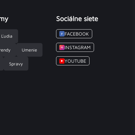
émy
Sociálne siete
FACEBOOK
F
Ľudia
INSTAGRAM
IG
rendy
Umenie
YOUTUBE
▶
Spravy