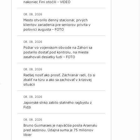
nakoniec Fíni otočili – VIDEO
08. 08. 2026
Mesto otvorilo denný stacionár, prvých
klientov zariadenia pre seniorov privíta v
polovici augusta – FOTO
08. 08. 2026
Požiar vo vojenskom obvode na Záhorí sa
podarilo dostať pod kontrolu, na mieste
zasahovali desiatky ľudí – FOTO
08. 08. 2026
Radšej nosiť ako prosiť. Záchranár radí, čo si
zbaliť na túru a ako sa zachovať v krízovej
situácii
08. 08. 2026
Japonské slnko zabilo statného ragbystu z
Fidži
08. 08. 2026
Bruno Guimaraes je najväčšia posila Arsenalu
pred sezónou. Údajná suma je 75 miliónov
libier