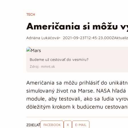
TECH
Američania si môžu v
Adriána Lukáčová
2021-09-23T12:45:23.000Z
Aktuali
Budeme už cestovať do vesmíru?
Zdroj: mmnt.sk
Američania sa môžu prihlásiť do unikát
simulovaný život na Marse. NASA hľadá d
module, aby testovali, ako sa ľudia vyr
dôležitým krokom k budúcemu cestovaniu
ZDIEĽAŤ
FACEBOOK
X
E-MAIL