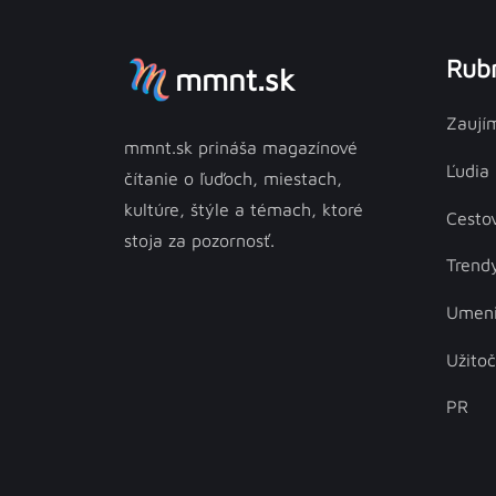
Rubr
mmnt.sk
Zaují
mmnt.sk prináša magazínové
Ľudia
čítanie o ľuďoch, miestach,
kultúre, štýle a témach, ktoré
Cesto
stoja za pozornosť.
Trend
Umen
Užito
PR