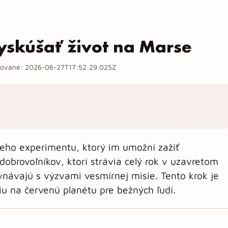
yskúšať život na Marse
zované:
2026-06-27T17:52:29.025Z
neho experimentu, ktorý im umožní zažiť
obrovoľníkov, ktorí strávia celý rok v uzavretom
ovnávajú s výzvami vesmírnej misie. Tento krok je
 na červenú planétu pre bežných ľudí.