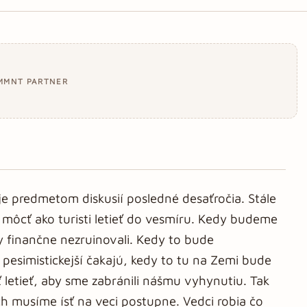
MMNT PARTNER
 je predmetom diskusií posledné desaťročia. Stále
môcť ako turisti letieť do vesmíru. Kedy budeme
y finančne nezruinovali. Kedy to bude
 pesimistickejší čakajú, kedy to tu na Zemi bude
 letieť, aby sme zabránili nášmu vyhynutiu. Tak
ch musíme ísť na veci postupne. Vedci robia čo