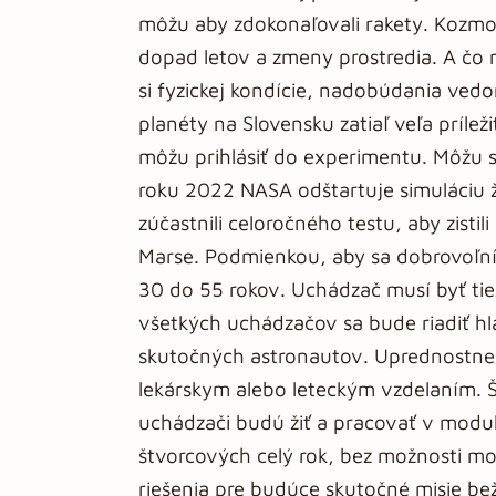
môžu aby zdokonaľovali rakety. Kozmon
dopad letov a zmeny prostredia. A čo
si fyzickej kondície, nadobúdania vedo
planéty na Slovensku zatiaľ veľa prílež
môžu prihlásiť do experimentu. Môžu si
roku 2022 NASA odštartuje simuláciu ž
zúčastnili celoročného testu, aby zisti
Marse. Podmienkou, aby sa dobrovoľníc
30 do 55 rokov. Uchádzač musí byť tiež
všetkých uchádzačov sa bude riadiť hl
skutočných astronautov. Uprednostne
lekárskym alebo leteckým vzdelaním. Š
uchádzači budú žiť a pracovať v modu
štvorcových celý rok, bez možnosti mo
riešenia pre budúce skutočné misie bež