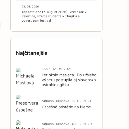
08. 08. 2026
Top foto dňa (7. august 2026): Včelie úle v
Palestíne, streľba študenta v Thajsku a
Lovestream festival
a
Najčítanejšie
TASR · 12. 04. 2021
Let okolo Mesiaca: Do užšieho
výberu postúpila aj slovenská
astrobiologička
Adriána Lukáčová · 19. 02. 2021
Úspešné pristátie na Marse
Adriána Lukáčová · 02. 12. 2020