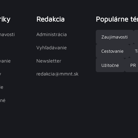
iky
Redakcia
Populárne t
mavosti
Administrácia
Zaujímavosti
Vyhľadávanie
Cestovanie
T
vanie
Newsletter
Užitočné
PR
y
redakcia@mmnt.sk
ie
čné