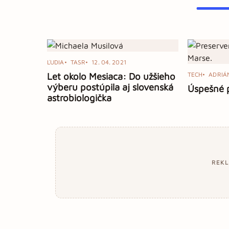
ĽUDIA
TASR
12. 04. 2021
Let okolo Mesiaca: Do užšieho
TECH
ADRIÁ
výberu postúpila aj slovenská
Úspešné p
astrobiologička
REK