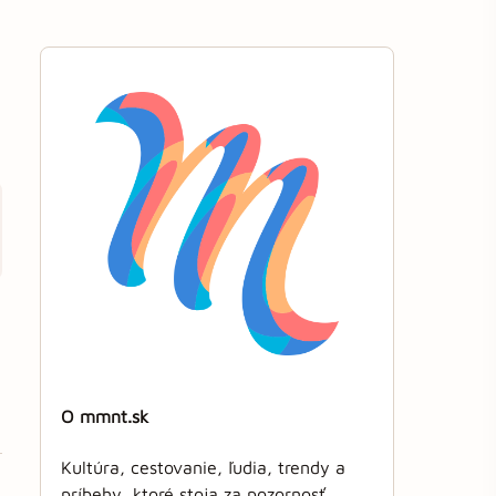
O mmnt.sk
Kultúra, cestovanie, ľudia, trendy a
príbehy, ktoré stoja za pozornosť.