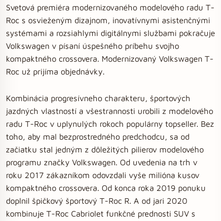
Svetová premiéra modernizovaného modelového radu T-
Roc s osvieženým dizajnom, inovatívnymi asistenčnými
systémami a rozsiahlymi digitálnymi službami pokračuje
Volkswagen v písaní úspešného príbehu svojho
kompaktného crossovera. Modernizovaný Volkswagen T-
Roc už prijíma objednávky.
Kombinácia progresívneho charakteru, športových
jazdných vlastností a všestrannosti urobili z modelového
radu T-Roc v uplynulých rokoch populárny topseller. Bez
toho, aby mal bezprostredného predchodcu, sa od
začiatku stal jedným z dôležitých pilierov modelového
programu značky Volkswagen. Od uvedenia na trh v
roku 2017 zákazníkom odovzdali vyše milióna kusov
kompaktného crossovera. Od konca roka 2019 ponuku
doplnil špičkový športový T-Roc R. A od jari 2020
kombinuje T-Roc Cabriolet funkčné prednosti SUV s