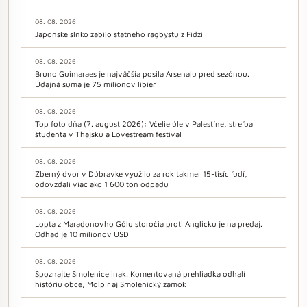
08. 08. 2026
Japonské slnko zabilo statného ragbystu z Fidži
08. 08. 2026
Bruno Guimaraes je najväčšia posila Arsenalu pred sezónou.
Údajná suma je 75 miliónov libier
08. 08. 2026
Top foto dňa (7. august 2026): Včelie úle v Palestíne, streľba
študenta v Thajsku a Lovestream festival
08. 08. 2026
Zberný dvor v Dúbravke využilo za rok takmer 15-tisíc ľudí,
odovzdali viac ako 1 600 ton odpadu
08. 08. 2026
Lopta z Maradonovho Gólu storočia proti Anglicku je na predaj.
Odhad je 10 miliónov USD
08. 08. 2026
Spoznajte Smolenice inak. Komentovaná prehliadka odhalí
históriu obce, Molpír aj Smolenický zámok