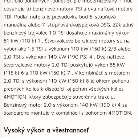
Portfólio pohonných jednotiek pre modernizovaný T-Roc
obsahuje tri benzínové motory TSI a dva naftové motory
TDI. Podľa motora je prevodovka buď 6-stupňová
manuálna alebo 7-stupňová dvojspojková DSG. Základný
benzínový trojvalec 1.0 TSI dosahuje maximálny výkon
81 kW (110 k) 1 . Štvorvalcové benzínové motory sú na
výber ako 1.5 TSI s výkonom 110 kW (150 k) 2/3 alebo
2.0 TSI s výkonom 140 kW (190 PS) 4 . Dva naftové
štvorvalcové motory 2.0 TDI poskytujú výkon 85 kW
(115 k) 6 a 110 kW (150 k) 7 . V kombinácii s motorom
2.0 TDI s výkonom 110 kW (150 k) 8 je okrem pohonu
predných kolies k dispozícii aj pohon všetkých kolies
4MOTION, ktorý zabezpečuje suverénnu trakciu.
Benzínový motor 2.0 s výkonom 140 kW (190 k) 4 sa
štandardne montuje v kombinácii s pohonom 4MOTION.
Vysoký výkon a všestrannosť