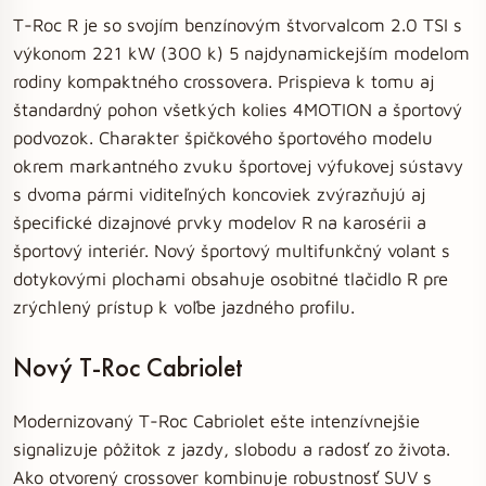
T-Roc R je so svojím benzínovým štvorvalcom 2.0 TSI s
výkonom 221 kW (300 k) 5 najdynamickejším modelom
rodiny kompaktného crossovera. Prispieva k tomu aj
štandardný pohon všetkých kolies 4MOTION a športový
podvozok. Charakter špičkového športového modelu
okrem markantného zvuku športovej výfukovej sústavy
s dvoma pármi viditeľných koncoviek zvýrazňujú aj
špecifické dizajnové prvky modelov R na karosérii a
športový interiér. Nový športový multifunkčný volant s
dotykovými plochami obsahuje osobitné tlačidlo R pre
zrýchlený prístup k voľbe jazdného profilu.
Nový T-Roc Cabriolet
Modernizovaný T-Roc Cabriolet ešte intenzívnejšie
signalizuje pôžitok z jazdy, slobodu a radosť zo života.
Ako otvorený crossover kombinuje robustnosť SUV s