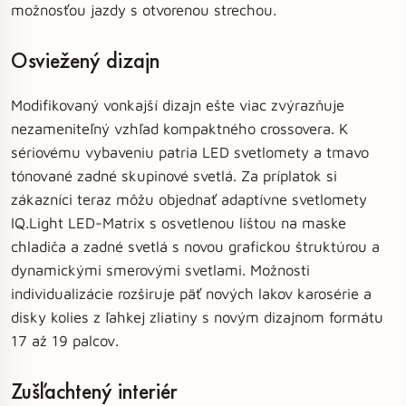
možnosťou jazdy s otvorenou strechou.
Osviežený dizajn
Modifikovaný vonkajší dizajn ešte viac zvýrazňuje
nezameniteľný vzhľad kompaktného crossovera. K
sériovému vybaveniu patria LED svetlomety a tmavo
tónované zadné skupinové svetlá. Za príplatok si
zákazníci teraz môžu objednať adaptívne svetlomety
IQ.Light LED-Matrix s osvetlenou lištou na maske
chladiča a zadné svetlá s novou grafickou štruktúrou a
dynamickými smerovými svetlami. Možnosti
individualizácie rozširuje päť nových lakov karosérie a
disky kolies z ľahkej zliatiny s novým dizajnom formátu
17 až 19 palcov.
Zušľachtený interiér