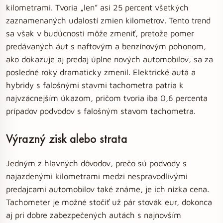
kilometrami. Tvoria „len” asi 25 percent všetkých
zaznamenaných udalostí zmien kilometrov. Tento trend
sa však v budúcnosti môže zmeniť, pretože pomer
predávaných áut s naftovým a benzínovým pohonom,
ako dokazuje aj predaj úplne nových automobilov, sa za
posledné roky dramaticky zmenil. Elektrické autá a
hybridy s falošnými stavmi tachometra patria k
najvzácnejším úkazom, pričom tvoria iba 0,6 percenta
prípadov podvodov s falošným stavom tachometra.
Výrazný zisk alebo strata
Jedným z hlavných dôvodov, prečo sú podvody s
najazdenými kilometrami medzi nespravodlivými
predajcami automobilov také známe, je ich nízka cena.
Tachometer je možné stočiť už pár stovák eur, dokonca
aj pri dobre zabezpečených autách s najnovším