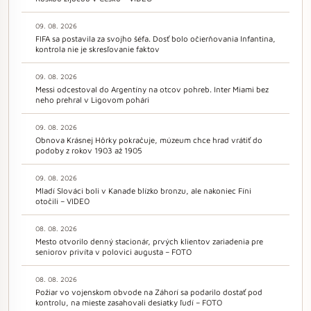
09. 08. 2026
FIFA sa postavila za svojho šéfa. Dosť bolo očierňovania Infantina,
kontrola nie je skresľovanie faktov
09. 08. 2026
Messi odcestoval do Argentíny na otcov pohreb. Inter Miami bez
neho prehral v Ligovom pohári
09. 08. 2026
Obnova Krásnej Hôrky pokračuje, múzeum chce hrad vrátiť do
podoby z rokov 1903 až 1905
09. 08. 2026
Mladí Slováci boli v Kanade blízko bronzu, ale nakoniec Fíni
otočili – VIDEO
08. 08. 2026
Mesto otvorilo denný stacionár, prvých klientov zariadenia pre
seniorov privíta v polovici augusta – FOTO
08. 08. 2026
Požiar vo vojenskom obvode na Záhorí sa podarilo dostať pod
kontrolu, na mieste zasahovali desiatky ľudí – FOTO