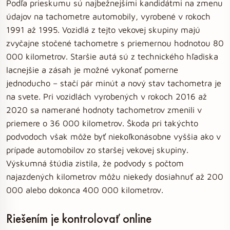
Podľa prieskumu sú najbežnejšími kandidátmi na zmenu
údajov na tachometre automobily, vyrobené v rokoch
1991 až 1995. Vozidlá z tejto vekovej skupiny majú
zvyčajne stočené tachometre s priemernou hodnotou 80
000 kilometrov. Staršie autá sú z technického hľadiska
lacnejšie a zásah je možné vykonať pomerne
jednoducho – stačí pár minút a nový stav tachometra je
na svete. Pri vozidlách vyrobených v rokoch 2016 až
2020 sa namerané hodnoty tachometrov zmenili v
priemere o 36 000 kilometrov. Škoda pri takýchto
podvodoch však môže byť niekoľkonásobne vyššia ako v
prípade automobilov zo staršej vekovej skupiny.
Výskumná štúdia zistila, že podvody s počtom
najazdených kilometrov môžu niekedy dosiahnuť až 200
000 alebo dokonca 400 000 kilometrov.
Riešením je kontrolovať online