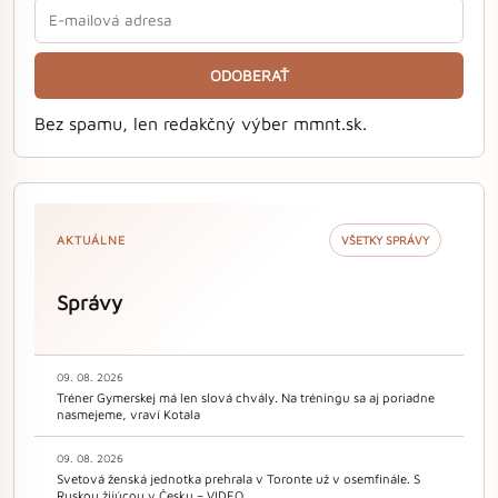
ODOBERAŤ
Bez spamu, len redakčný výber mmnt.sk.
AKTUÁLNE
VŠETKY SPRÁVY
Správy
09. 08. 2026
Tréner Gymerskej má len slová chvály. Na tréningu sa aj poriadne
nasmejeme, vraví Kotala
09. 08. 2026
Svetová ženská jednotka prehrala v Toronte už v osemfinále. S
Ruskou žijúcou v Česku – VIDEO