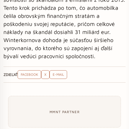
Tento krok prichádza po tom, čo automobilka
čelila obrovským finančným stratám a
poškodeniu svojej reputácie, pričom celkové
náklady na škandál dosiahli 31 miliárd eur.
Winterkornova dohoda je súčasťou širšieho
vyrovnania, do ktorého sú zapojení aj ďalší
bývalí vedúci pracovníci spoločnosti.
ZDIEĽAŤ
FACEBOOK
X
E-MAIL
MMNT PARTNER