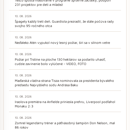
Tesco spúšťa hlasovanie v programe Správne začiatky, podporí
231 projektov pre deti a mládež
10. 08. 2026
Špagety každý tretí deň. Guardiola prezradil, že stále počúva rady
svojho 95-ročného otca
10. 08. 2026
Neďaleko Atén vypukol nový lesný požiar, šíri sa v silnom vetre
10. 08. 2026
Požiar pri Trstíne na ploche 130 hektárov sa podarilo uhasiť,
cudzie zavinenie bolo vylúčené – VIDEO, FOTO
10. 08. 2026
Maďarská vládna strana Tisza nominovala za prezidenta bývalého
predsedu Najvyššieho súdu Andrása Baku
10. 08. 2026
Iraolova premiéra na Anfielde priniesla prehru, Liverpool podľahol
Monaku 2:3
10. 08. 2026
Zomrel legendárny tréner a päťnásobný šampión Don Nelson, mal
86 rokov