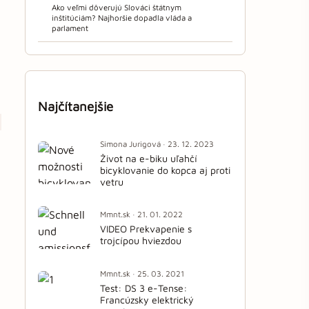
Ako veľmi dôverujú Slováci štátnym
inštitúciám? Najhoršie dopadla vláda a
parlament
Najčítanejšie
Simona Jurigová · 23. 12. 2023
Život na e-biku uľahčí
bicyklovanie do kopca aj proti
vetru
Mmnt.sk · 21. 01. 2022
VIDEO Prekvapenie s
trojcípou hviezdou
Mmnt.sk · 25. 03. 2021
Test: DS 3 e-Tense:
Francúzsky elektrický