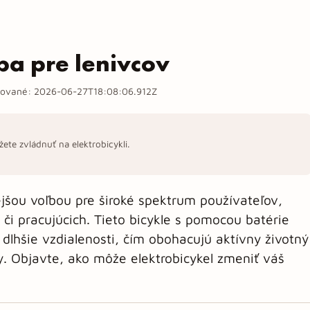
iba pre lenivcov
zované:
2026-06-27T18:08:06.912Z
žete zvládnuť na elektrobicykli.
ejšou voľbou pre široké spektrum používateľov,
h či pracujúcich. Tieto bicykle s pomocou batérie
dlhšie vzdialenosti, čím obohacujú aktívny životný
y. Objavte, ako môže elektrobicykel zmeniť váš