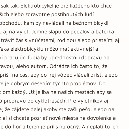
 však tak. Elektrobicykel je pre každého kto chce
tarších alebo zdravotne postihnutých ľudí:
 obchodu, kam by nevládali na bežnom bicykli
ú aj na výlet. Jemne šlapú do pedálov a baterka
ráviť čas s vnúčatami, rodinou alebo priateľmi aj
ďaka elektrobicyklu môžu mať aktívnejší a
hí pracujúci ľudia by uprednostnili dopravu na
avou, alebo autom. Odrádza ich často to, že
rišli na čas, aby do nej vôbec vládali prísť, alebo
bike je dobrým riešením týchto problémov. Do
klom každý. Už je iba na našich mestách aby sa
nú prepravu po cyklotrasách. Pre výletníkov aj
, že zájdete ďalej akoby ste zašli pešo, alebo na
iaľ si chcete pozrieť nové miesta na dovolenke a
do hôr a terén je príliš náročný. A neplatí to len