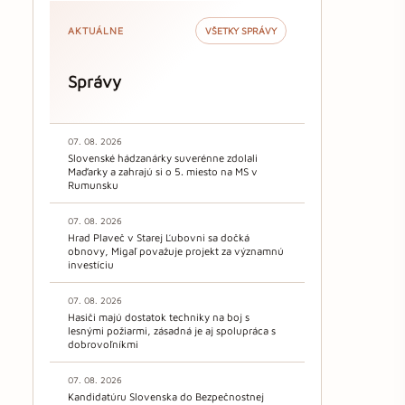
AKTUÁLNE
VŠETKY SPRÁVY
Správy
07. 08. 2026
Slovenské hádzanárky suverénne zdolali
Maďarky a zahrajú si o 5. miesto na MS v
Rumunsku
07. 08. 2026
Hrad Plaveč v Starej Ľubovni sa dočká
obnovy, Migaľ považuje projekt za významnú
investíciu
07. 08. 2026
Hasiči majú dostatok techniky na boj s
lesnými požiarmi, zásadná je aj spolupráca s
dobrovoľníkmi
07. 08. 2026
Kandidatúru Slovenska do Bezpečnostnej