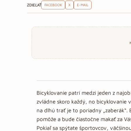
ZDIEĽAŤ
FACEBOOK
X
E-MAIL
Bicyklovanie patrí medzi jeden z najob
zvládne skoro každý, no bicyklovanie v
na dlhú trať je to poriadny „zaberák“. 
pomôže a bude čiastočne makať za Vás.
Pokiaľ sa spýtate športovcov, väčšinou 