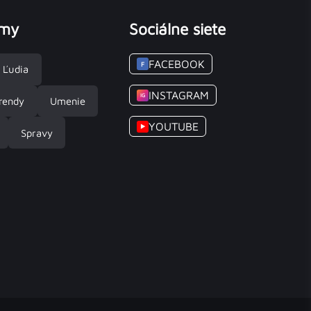
émy
Sociálne siete
FACEBOOK
F
Ľudia
INSTAGRAM
IG
rendy
Umenie
YOUTUBE
▶
Spravy