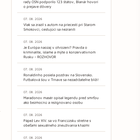
rady OSN podporilo 123 štátov, Blanár hovorí
o prejave dôvery
07. 08. 2026
Vlak sa zrazil s autom na priecestí pri Starom
Smokovci, cestujúci sa nezranili
07. 08. 2026
Je Európa naozaj v ohrození? Pravda o
kriminalite, islame a mýte o konzervatívnom
Rusku – ROZHOVOR
07. 08. 2026
Ronaldinho posiela pozdrav na Slovensko.
Futbalová šou v Trnave sa nezadržateľne blíži!
07. 08. 2026
Maradonov masér opísal legendu pred smrťou
ako bezmocnú a rezignovanú osobu
07. 08. 2026
Pápež Lev XIV. sa vo Francúzsku stretne s
obeťami sexuálneho zneužívania kňazmi
07. 08. 2026