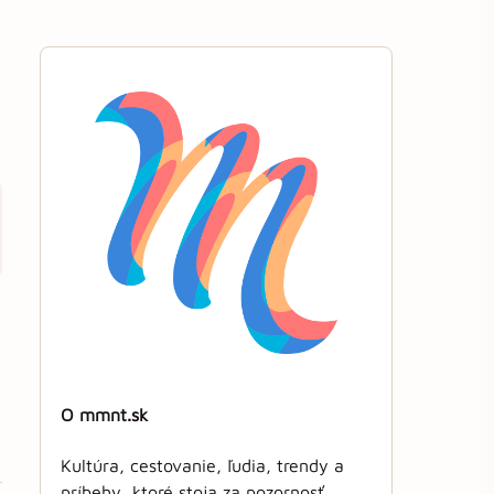
O mmnt.sk
Kultúra, cestovanie, ľudia, trendy a
príbehy, ktoré stoja za pozornosť.