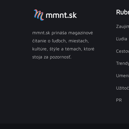
Rubr
mmnt.sk
Zaují
mmnt.sk prináša magazínové
Ľudia
čítanie o ľuďoch, miestach,
kultúre, štýle a témach, ktoré
Cesto
stoja za pozornosť.
Trend
Umen
Užito
PR