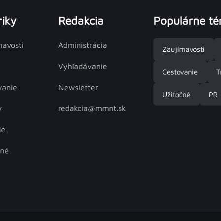
iky
Redakcia
Populárne t
mavosti
Administrácia
Zaujímavosti
Vyhľadávanie
Cestovanie
T
vanie
Newsletter
Užitočné
PR
y
redakcia@mmnt.sk
ie
čné