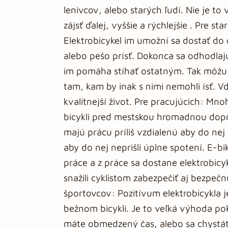
lenivcov, alebo starých ľudí. Nie je to
zájsť ďalej, vyššie a rýchlejšie . Pre s
Elektrobicykel im umožní sa dostať do
alebo pešo prísť. Dokonca sa odhodlaj
im pomáha stíhať ostatným. Tak môžu t
tam, kam by inak s nimi nemohli ísť. V
kvalitnejší život. Pre pracujúcich: Mno
bicykli pred mestskou hromadnou dopr
majú prácu príliš vzdialenú aby do nej p
aby do nej neprišli úplne spotení. E-
práce a z práce sa dostane elektrobicy
snažili cyklistom zabezpečiť aj bezpeč
športovcov: Pozitívum elektrobicykla je
bežnom bicykli. Je to veľká výhoda pok
máte obmedzený čas, alebo sa chystáte 