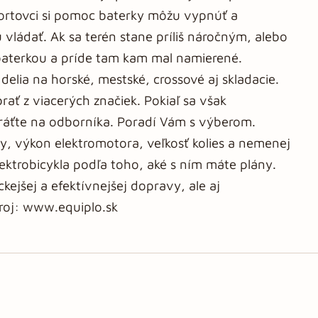
ortovci si pomoc baterky môžu vypnúť a
 vládať. Ak sa terén stane príliš náročným, alebo
 baterkou a príde tam kam mal namierené.
 delia na horské, mestské, crossové aj skladacie.
ať z viacerých značiek. Pokiaľ sa však
obráťte na odborníka. Poradí Vám s výberom.
ky, výkon elektromotora, veľkosť kolies a nemenej
lektrobicykla podľa toho, aké s ním máte plány.
kejšej a efektívnejšej dopravy, ale aj
droj: www.equiplo.sk