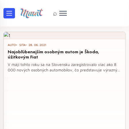
⌕
Tag: Zväz automobilového pri
AUTO
SITA
28. 06. 2021
Najobľúbenejším osobným autom je Škoda,
úžitkovým Fiat
V máji tohto roku sa na Slovensku zaregistrovalo viac ako 8
000 nových osobných automobilov, čo predstavuje výrazný
nárast v porovnaní s predchádzajúcim rokom. Značka Škoda
dominovala na trhu, pričom viac ako pätina predaných áut
patrila práve jej. Medzi úžitkovými vozidlami si najlepšie
počínal Fiat, ktorý sa stal lídrom v tejto kategórii.