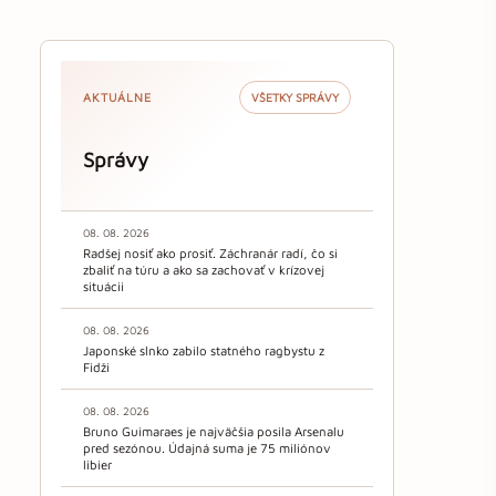
AKTUÁLNE
VŠETKY SPRÁVY
Správy
08. 08. 2026
Radšej nosiť ako prosiť. Záchranár radí, čo si
zbaliť na túru a ako sa zachovať v krízovej
situácii
08. 08. 2026
Japonské slnko zabilo statného ragbystu z
Fidži
08. 08. 2026
Bruno Guimaraes je najväčšia posila Arsenalu
pred sezónou. Údajná suma je 75 miliónov
libier