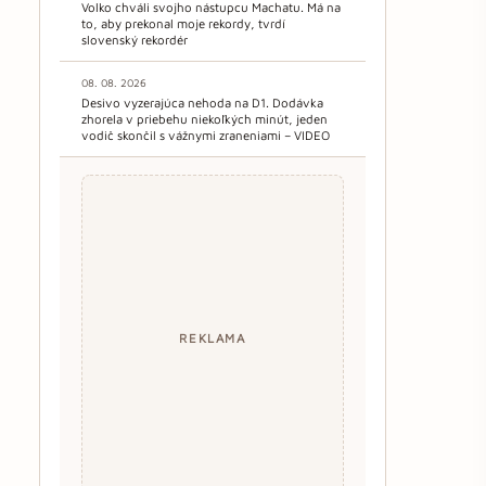
Volko chváli svojho nástupcu Machatu. Má na
to, aby prekonal moje rekordy, tvrdí
slovenský rekordér
08. 08. 2026
Desivo vyzerajúca nehoda na D1. Dodávka
zhorela v priebehu niekoľkých minút, jeden
vodič skončil s vážnymi zraneniami – VIDEO
REKLAMA