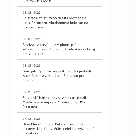
aj mesiace navyše
08. 08. 2026
Frustráciu zo štvrtého miesta vystriedala
radosť z bronzu. Abrahámová bola ako na
horskej dráhe
08. 08. 2026
Festivalová sezóna je v plnom prúde,
zdravotníci varujú pred poškodením sluchu aj
dehydratáciou
08. 08. 2026
Dva góly Rychlíka nestačili. Slováci prehrali s
Američanmi a zahrajú si o 3. miesto proti
Fínom
07. 08. 2026
Slovenské hádzanárky suverénne zdolali
Maďarky a zahrajú si o 5. miesto na MS v
Rumunsku
07. 08. 2026
Hrad Plaveč v Starej Ľubovni sa dočká
obnovy, Migaľ považuje projekt za významnú
investíciu