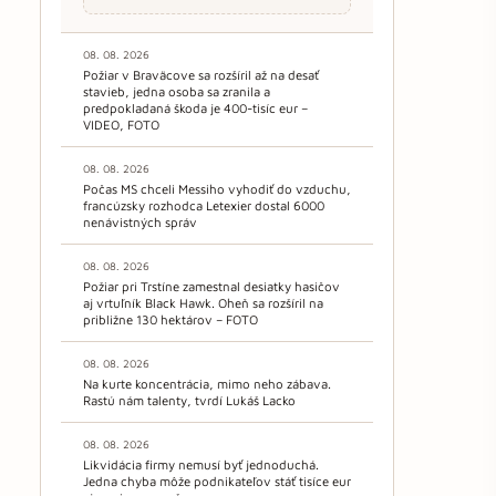
08. 08. 2026
Požiar v Braväcove sa rozšíril až na desať
stavieb, jedna osoba sa zranila a
predpokladaná škoda je 400-tisíc eur –
VIDEO, FOTO
08. 08. 2026
Počas MS chceli Messiho vyhodiť do vzduchu,
francúzsky rozhodca Letexier dostal 6000
nenávistných správ
08. 08. 2026
Požiar pri Trstíne zamestnal desiatky hasičov
aj vrtuľník Black Hawk. Oheň sa rozšíril na
približne 130 hektárov – FOTO
08. 08. 2026
Na kurte koncentrácia, mimo neho zábava.
Rastú nám talenty, tvrdí Lukáš Lacko
08. 08. 2026
Likvidácia firmy nemusí byť jednoduchá.
Jedna chyba môže podnikateľov stáť tisíce eur