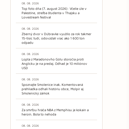
08. 08. 2026
Top foto dňa (7. august 2026): Včelie úle v
Palestíne, streľba študenta v Thajsku a
Lovestream festival
08. 08. 2026
Zberný dvor v Dúbravke využilo za rok takmer
15-tisíc ľudí, odovzdali viac ako 1 600 ton
odpadu
08. 08. 2026
Lopta z Maradonovho Gólu storočia proti
Anglicku je na predaj. Odhad je 10 miliónov
USD
08. 08. 2026
Spoznajte Smolenice inak. Komentovaná
prehliadka odhalí históriu obce, Molpír aj
Smolenický zámok
08. 08. 2026
Za smrťou hráča NBA z Memphisu je kokaín a
heroín. Bola to nehoda
08. 08. 2026