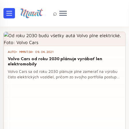
⌕
Tag: Volvo
AUTO
MMNT.SK
09. 04. 2021
Volvo Cars od roku 2030 plánuje vyrábať len
elektromobily
Volvo Cars sa od roku 2030 plánuje plne zamerať na výrobu
čisto elektrických vozidiel, pričom zo svojho portfólia postupne
vyradí všetky automobily so spaľovacím motorom. Tento
ambiciózny krok je súčasťou klimatického plánu spoločnosti,
ktorý má za cieľ znižovať uhlíkovú stopu a prispieť k ochrane
životného prostredia. S rastúcim dopytom po
elektrifikovaných vozidlách a rozvojom nabíjacej
infraštruktúry sa Volvo snaží pretransformovať na moderného
výrobcu áut s dôrazom na online predaj a inovatívne riešenia.