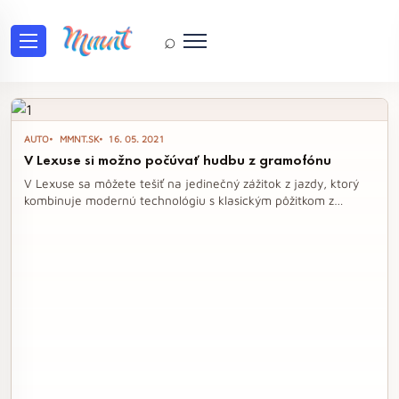
⌕
Tag: vinyl
AUTO
MMNT.SK
16. 05. 2021
V Lexuse si možno počúvať hudbu z gramofónu
V Lexuse sa môžete tešiť na jedinečný zážitok z jazdy, ktorý
kombinuje modernú technológiu s klasickým pôžitkom z
hudby. Nový sedan IS Wax Edition je vybavený funkčným
gramofónom priamo v interiéri, čo umožňuje prehrávať
vinylové platne počas cesty. Tento inovatívny prístup k
audiofilskému zážitku s prémiovým zvukom od Mark Levinson
otvára dvere novým možnostiam v automobilovom svete.