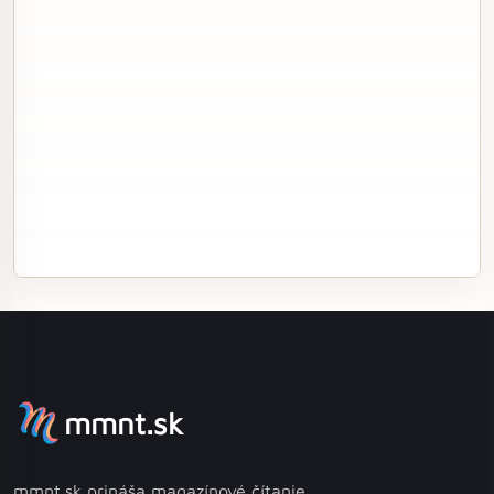
mmnt.sk
mmnt.sk prináša magazínové čítanie