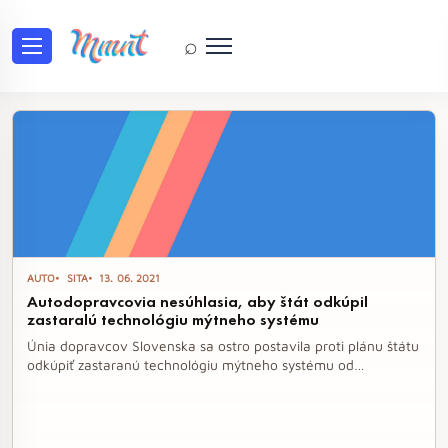
⌕
Tag: UNAS
AUTO
SITA
13. 06. 2021
Autodopravcovia nesúhlasia, aby štát odkúpil
zastaralú technológiu mýtneho systému
Únia dopravcov Slovenska sa ostro postavila proti plánu štátu
odkúpiť zastaranú technológiu mýtneho systému od
spoločnosti SkyToll. Obavy autodopravcov vyplývajú z
možného dodatočného zaťaženia štátneho rozpočtu, ak by sa
po vyhlásení nového prevádzkovateľa mýtneho systému
objavili ďalšie náklady na modernizáciu technológií.