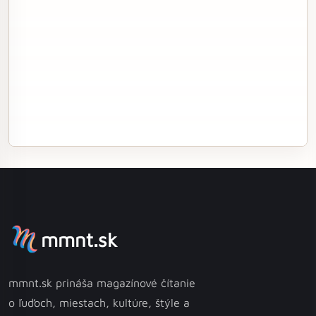
mmnt.sk
mmnt.sk prináša magazínové čítanie
o ľuďoch, miestach, kultúre, štýle a