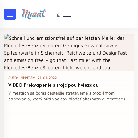
⌕
Tag: udržateľnosť
AUTO
MMNT.SK
21. 01. 2022
VIDEO Prekvapenie s trojcípou hviezdou
V mestách sa čoraz častejšie stretávame s problémom
parkovania, ktorý núti vodičov hľadať alternatívy. Mercedes-
Benz prichádza s inovatívnym riešením v podobe elektrickej
kolobežky eScooter, ktorá kombinuje udržateľnosť a moderný
mestský životný štýl. S dojazdom 25 kilometrov a intuitívnym
mechanizmom skladania je ideálnym spoločníkom na cesty do
práce aj vo voľnom čase.