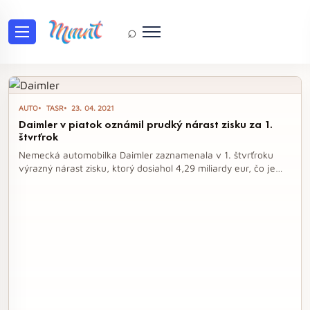
⌕
Tag: trhy
AUTO
TASR
23. 04. 2021
Daimler v piatok oznámil prudký nárast zisku za 1.
štvrťrok
Nemecká automobilka Daimler zaznamenala v 1. štvrťroku
výrazný nárast zisku, ktorý dosiahol 4,29 miliardy eur, čo je
obrovský skok v porovnaní s minuloročnými 94 miliónmi eur.
Tento úspech priradila najmä oživeniu čínskeho trhu a silnému
portfóliu produktov, aj keď varovala pred možnými dopadmi
globálneho nedostatku polovodičových čipov na výrobu.
Automobilka zároveň zvýšila svoj výhľad zisku na tento rok,
pričom očakáva, že prevádzkový zisk bude výrazne vyšší ako
v minulom roku.