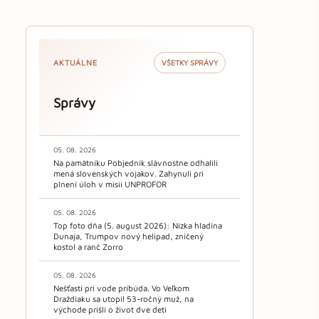
AKTUÁLNE
VŠETKY SPRÁVY
Správy
05. 08. 2026
Na pamätníku Pobjednik slávnostne odhalili
mená slovenských vojakov. Zahynuli pri
plnení úloh v misii UNPROFOR
05. 08. 2026
Top foto dňa (5. august 2026): Nízka hladina
Dunaja, Trumpov nový helipad, zničený
kostol a ranč Zorro
05. 08. 2026
Nešťastí pri vode pribúda. Vo Veľkom
Draždiaku sa utopil 53-ročný muž, na
východe prišli o život dve deti