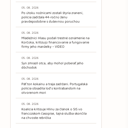
05. 08. 2026
Po útoku nožnicami zostali štyria zranení,
polícia zadržala 44-ročnú ženu
pravdepodobne s duševnou poruchou
05. 08. 2026
Mládežníci Hlasu podali trestné oznámenie na
Korčoka, kritizujú financovanie a fungovanie
firmy jeho manželky – VIDEO
05. 08. 2026
Syn zmrazil otca, aby mohol poberať jeho
dôchodok
05. 08. 2026
Päť ton kokaínu a traja zadržaní. Portugalská
polícia obsadila loď s kontrabandom na
otvorenom mori
05. 08. 2026
Koalícia kritizuje Hlinu za článok o SIS vo
francúzskom časopise, tajná služba skončila
na chvoste rebríčka