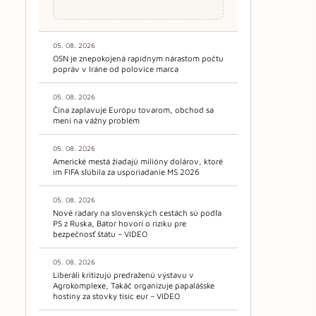
05. 08. 2026
OSN je znepokojená rapídnym nárastom počtu
popráv v Iráne od polovice marca
05. 08. 2026
Čína zaplavuje Európu tovarom, obchod sa
mení na vážny problém
05. 08. 2026
Americké mestá žiadajú milióny dolárov, ktoré
im FIFA sľúbila za usporiadanie MS 2026
05. 08. 2026
Nové radary na slovenských cestách sú podľa
PS z Ruska, Bátor hovorí o riziku pre
bezpečnosť štátu – VIDEO
05. 08. 2026
Liberáli kritizujú predraženú výstavu v
Agrokomplexe, Takáč organizuje papalášske
hostiny za stovky tisíc eur – VIDEO