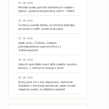
05. 08. 2026
Minister Susko potvrdil zlyhanie pri vražde v
Gelnici, podáva disciplinárny návrh – VIDEO
05. 08. 2026
Čurillovci podali žalobu na ministra Kaliňáka
za výroky o mafii, pridal sa aj Lipšic
05. 08. 2026
Salah už je v Turecku, čoskoro
pravdepodobne uzavrie zmluvu s
Trabzonsporom
05. 08. 2026
Výbuch auta ťažko zranil šéfa ruského výrobcu
dronov, v nemocnici bojuje o život
05. 08. 2026
Krutý osud ich o sny nepripravil. Jednorukí
futbalisti v minulosti excelovali, jeden sa stal
majstrom sveta, no ďalšieho zastrelili