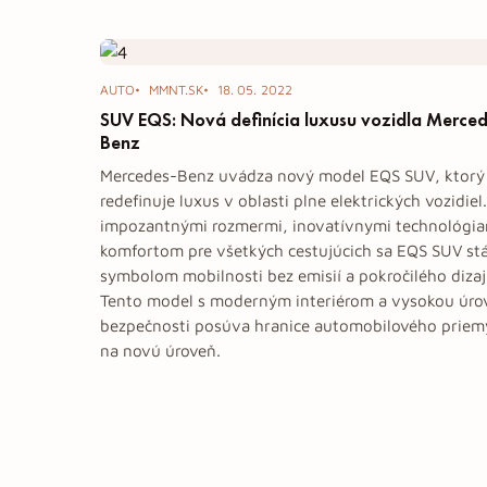
Tag: SUV EQS
AUTO
MMNT.SK
18. 05. 2022
SUV EQS: Nová definícia luxusu vozidla Merce
Benz
Mercedes-Benz uvádza nový model EQS SUV, ktorý
redefinuje luxus v oblasti plne elektrických vozidiel.
impozantnými rozmermi, inovatívnymi technológia
komfortom pre všetkých cestujúcich sa EQS SUV st
symbolom mobilnosti bez emisií a pokročilého dizaj
Tento model s moderným interiérom a vysokou úr
bezpečnosti posúva hranice automobilového priem
na novú úroveň.