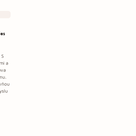
des
 S
mi a
áva
nu.
ovňou
yslu