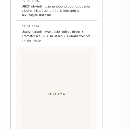
05. 08. 2026
ÚBOK obvinil muža zo zločinu obchodovania
s ľuďmi. Mladú ženu nútil k žobraniu aj
sexuálnym službám
05. 08. 2026
Úrady nariadili evakuáciu rodín s deťmi z
Kramatorska, Rusi sú už len 20 kilometrov od
okraja mesta
REKLAMA