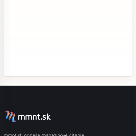
mmnt.sk
mmnt.sk prináša magazínové čítanie