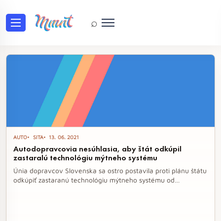
⌕
Tag: SkyToll
AUTO
SITA
13. 06. 2021
Autodopravcovia nesúhlasia, aby štát odkúpil
zastaralú technológiu mýtneho systému
Únia dopravcov Slovenska sa ostro postavila proti plánu štátu
odkúpiť zastaranú technológiu mýtneho systému od
spoločnosti SkyToll. Obavy autodopravcov vyplývajú z
možného dodatočného zaťaženia štátneho rozpočtu, ak by sa
po vyhlásení nového prevádzkovateľa mýtneho systému
objavili ďalšie náklady na modernizáciu technológií.