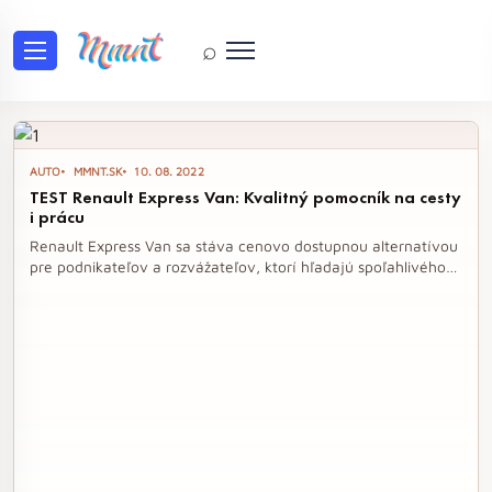
⌕
Tag: Renault Express Van
AUTO
MMNT.SK
10. 08. 2022
TEST Renault Express Van: Kvalitný pomocník na cesty
i prácu
Renault Express Van sa stáva cenovo dostupnou alternatívou
pre podnikateľov a rozvážateľov, ktorí hľadajú spoľahlivého
pomocníka na cesty aj do práce. S praktickým dizajnom a
funkčným interiérom ponúka dostatok priestoru a pohodlia,
pričom jeho robustná konštrukcia je prispôsobená na náročné
podmienky. Tento model, postavený na osvedčenej
platforme, sa vyznačuje efektívnym motorom a premyslenými
detailmi, ktoré z neho robia ideálne úžitkové vozidlo.