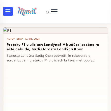
⌕
Tag: motoršport
AUTO
SITA
19. 06. 2021
Preteky F1 v uliciach Londýna? V budúcej sezóne to
ešte nebude, tvrdí starosta Londýna Khan
Starosta Londýna Sadiq Khan potvrdil, že rokovania o
zorganizovaní pretekov F1 v uliciach britskej metropoly
prebiehajú, avšak na realizáciu v budúcej sezóne je to ešte
príliš skoro. Myšlienka pretekov v Londýne sa stretla s
pozitívnym ohlasom, no Khan zdôraznil, že prioritou zostáva
tradičná Veľká cena na okruhu v Silverstone. V súvislosti s
rastúcim záujmom o mestské preteky F1 sa Londýn snaží
pridať do kalendára ďalšie atraktívne podujatie.