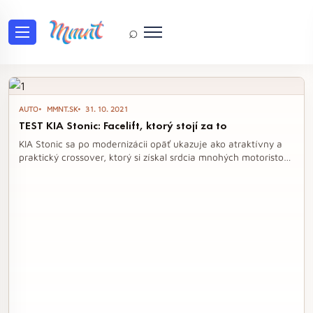
⌕
Tag: KIA Stonic
AUTO
MMNT.SK
31. 10. 2021
TEST KIA Stonic: Facelift, ktorý stojí za to
KIA Stonic sa po modernizácii opäť ukazuje ako atraktívny a
praktický crossover, ktorý si získal srdcia mnohých motoristov.
Facelift prináša nielen osviežený dizajn, ale aj množstvo
technologických vylepšení, ktoré zvyšujú komfort a
bezpečnosť jazdy. S moderným interiérom a efektívnym mild-
hybridným pohonom ponúka Stonic skvelú kombináciu štýlu a
funkčnosti.