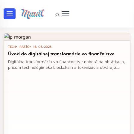
⌕
Tag: jpmorgan
TECH
RASŤO
18. 05. 2025
Úvod do digitálnej transformácie vo finančníctve
Digitálna transformácia vo finančníctve naberá na obrátkach,
pričom technológie ako blockchain a tokenizácia otvárajú
nové možnosti pre globálne obchodovanie. Prvá tokenizovaná
transakcia najväčšej banky na svete, JPMorgan Chase, na
verejnom blockchaine predstavuje historický míľnik, ktorý
môže zásadne zmeniť spôsob, akým sa reálne aktíva
obchodujú a spravujú. Tento krok nielenže prepojuje tradičné
a decentralizované systémy, ale tiež naznačuje rastúcu
dôveru v otvorené blockchainové siete.