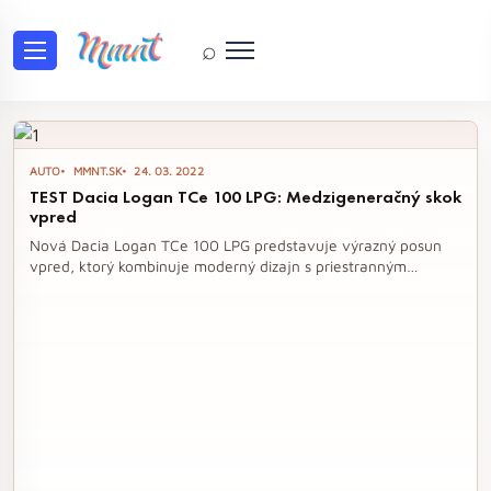
⌕
Tag: Dacia Logan TCe 100 LP
AUTO
MMNT.SK
24. 03. 2022
TEST Dacia Logan TCe 100 LPG: Medzigeneračný skok
vpred
Nová Dacia Logan TCe 100 LPG predstavuje výrazný posun
vpred, ktorý kombinuje moderný dizajn s priestranným
interiérom a úsporným motorom. S prepracovanou výbavou a
kvalitnejšími materiálmi sa tento sedan opäť stáva
atraktívnou voľbou pre každého, kto hľadá cenovo dostupný
a spoľahlivý automobil. Jeho vynikajúca efektivita a
komfortné jazdné vlastnosti robia z Loganu ideálneho
spoločníka na každodenné cesty.