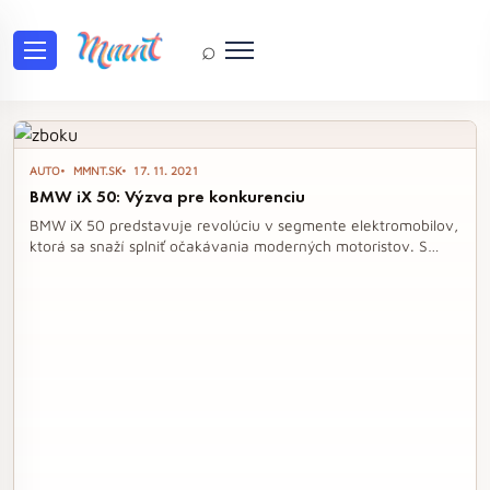
⌕
Tag: BMW iX 50
AUTO
MMNT.SK
17. 11. 2021
BMW iX 50: Výzva pre konkurenciu
BMW iX 50 predstavuje revolúciu v segmente elektromobilov,
ktorá sa snaží splniť očakávania moderných motoristov. S
impozantným dojazdom, rýchlym nabíjaním a luxusným
interiérom, tento model nielenže láka svojím dizajnom, ale aj
ekologickými inováciami, ktoré posúvajú hranice udržateľnosti
v automobilovom priemysle. Je jasné, že iX 50 je výzvou pre
konkurenciu a nastavuje nové štandardy pre elektrické
vozidlá.