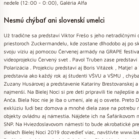
nedeľe (12:00 - 0:00), Galéria Alfa
Nesmú chýbať ani slovenskí umelci
Už tradične sa predstaví Viktor Frešo s jeho netradičnými 
priestoroch Zuckermandelu, kde zostane dlhodobo aj po sk
svoju víziu aj pomocou Červenej armády na GRAPE festival
videoprojekciu Červený svet . Pavol Truben zase predstaví
Polarizácia . Projekciu predstaví aj Boris Vitázek , Matje! 
predstavia ako každý rok aj študenti VŠVU a VŠMU , chýb
Zuzany Husárovej a predstavenie Kataríny Brestovanskej a 
najmenší. Na Bielej Noci si pre deti pripravili tie najlepši
Anča. Biela Noc nie je iba o umení, ale aj o osvete. Preto
exklúziu ľudí bez domova a mnohé diela zase na potrebu r
objekty ovládnu aj námestia. Nájdete ich na Šafárikovom
SNP. Na Hviezdoslavovom námestí to bude akrobatické pre
dielach Bielej Noci 2019 dozvedieť viac, navštívte www.b