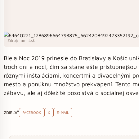
Zdroj: mmnt.sk
Biela Noc 2019 prinesie do Bratislavy a Košíc un
troch dní a nocí, čím sa stane ešte prístupnejšou 
rôznymi inštaláciami, koncertmi a divadelnými pr
mesto a ponúknu množstvo prekvapení. Tento med
zábavu, ale aj dôležité posolstvá o sociálnej osv
ZDIEĽAŤ
FACEBOOK
X
E-MAIL