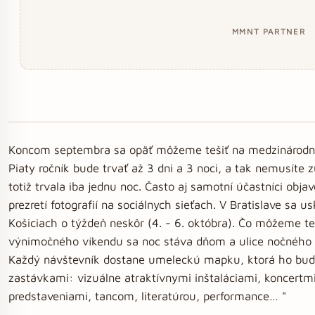
MMNT PARTNER
Koncom septembra sa opäť môžeme tešiť na medzinárodný
Piaty ročník bude trvať až 3 dni a 3 noci, a tak nemusíte zú
totiž trvala iba jednu noc. Často aj samotní účastníci obja
prezretí fotografií na sociálnych sieťach. V Bratislave sa 
Košiciach o týždeň neskôr (4. - 6. októbra). Čo môžeme t
výnimočného víkendu sa noc stáva dňom a ulice nočného 
Každý návštevník dostane umeleckú mapku, ktorá ho bud
zastávkami: vizuálne atraktívnymi inštaláciami, koncertmi
predstaveniami, tancom, literatúrou, performance… "