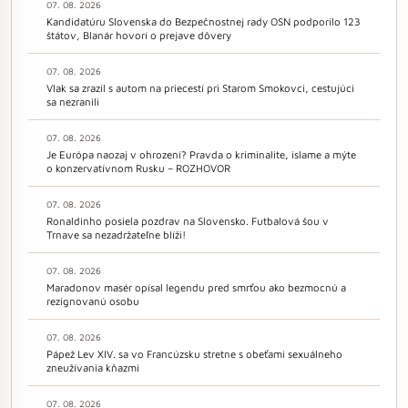
07. 08. 2026
Kandidatúru Slovenska do Bezpečnostnej rady OSN podporilo 123
štátov, Blanár hovorí o prejave dôvery
07. 08. 2026
Vlak sa zrazil s autom na priecestí pri Starom Smokovci, cestujúci
sa nezranili
07. 08. 2026
Je Európa naozaj v ohrození? Pravda o kriminalite, islame a mýte
o konzervatívnom Rusku – ROZHOVOR
07. 08. 2026
Ronaldinho posiela pozdrav na Slovensko. Futbalová šou v
Trnave sa nezadržateľne blíži!
07. 08. 2026
Maradonov masér opísal legendu pred smrťou ako bezmocnú a
rezignovanú osobu
07. 08. 2026
Pápež Lev XIV. sa vo Francúzsku stretne s obeťami sexuálneho
zneužívania kňazmi
07. 08. 2026